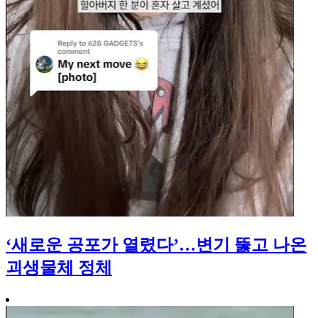
‘새로운 공포가 열렸다’…변기 뚫고 나온
괴생물체 정체