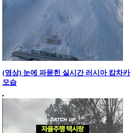
(영상) 눈에 파묻힌 실시간 러시아 캄차카
모습