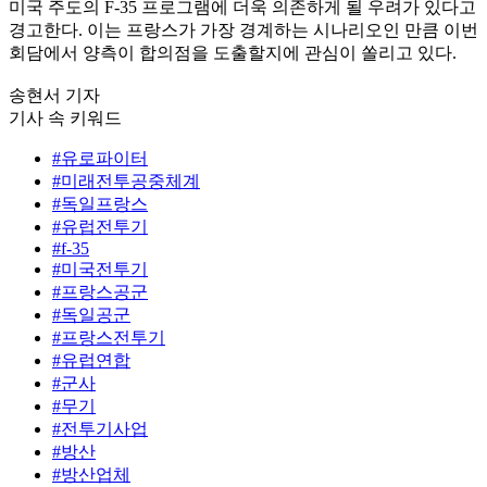
미국 주도의 F-35 프로그램에 더욱 의존하게 될 우려가 있다고
경고한다. 이는 프랑스가 가장 경계하는 시나리오인 만큼 이번
회담에서 양측이 합의점을 도출할지에 관심이 쏠리고 있다.
송현서 기자
기사 속 키워드
#유로파이터
#미래전투공중체계
#독일프랑스
#유럽전투기
#f-35
#미국전투기
#프랑스공군
#독일공군
#프랑스전투기
#유럽연합
#군사
#무기
#전투기사업
#방산
#방산업체