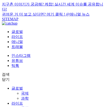
지구촌 이야기가 궁금해? 케찹! 실시간 세계 이슈를 공유합니
다!
귀여운 거 더 보고 싶다면? 여기 클릭 !
@애니멀 뉴스
SITEMAP
글로벌
라이프
애니멀
트래블
인스타그램
유튜브
틱톡
검색
닫기
글로벌
국제
과학
라이프