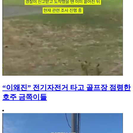
“이왜진” 전기자전거 타고 골프장 점령한
호주 금쪽이들