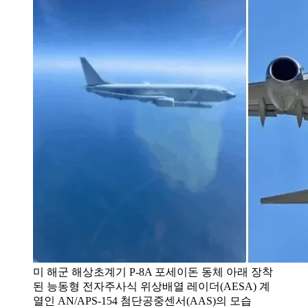
미 해군 해상초계기 P-8A 포세이돈 동체 아래 장착
된 능동형 전자주사식 위상배열 레이더(AESA) 계
열인 AN/APS-154 첨단공중센서(AAS)의 모습