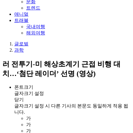
문화
트렌드
애니멀
트래블
국내여행
해외여행
글로벌
과학
러 전투기-미 해상초계기 근접 비행 대
치…‘첨단 레이더’ 선명 (영상)
폰트크기
글자크기 설정
닫기
글자크기 설정 시 다른 기사의 본문도 동일하게 적용 됩
니다.
가
가
가