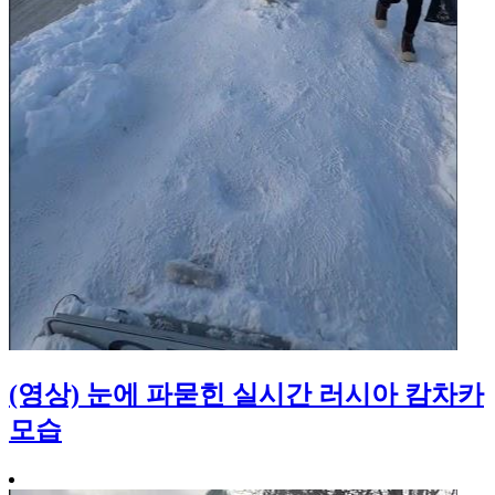
(영상) 눈에 파묻힌 실시간 러시아 캄차카
모습