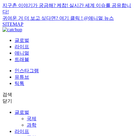
지구촌 이야기가 궁금해? 케찹! 실시간 세계 이슈를 공유합니
다!
귀여운 거 더 보고 싶다면? 여기 클릭 !
@애니멀 뉴스
SITEMAP
글로벌
라이프
애니멀
트래블
인스타그램
유튜브
틱톡
검색
닫기
글로벌
국제
과학
라이프