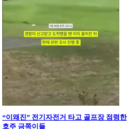
“이왜진” 전기자전거 타고 골프장 점령한
호주 금쪽이들