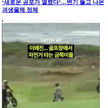
‘새로운 공포가 열렸다’…변기 뚫고 나온
괴생물체 정체