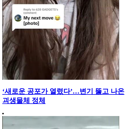
‘새로운 공포가 열렸다’…변기 뚫고 나온
괴생물체 정체