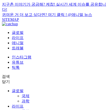
지구촌 이야기가 궁금해? 케찹! 실시간 세계 이슈를 공유합니
다!
귀여운 거 더 보고 싶다면? 여기 클릭 !
@애니멀 뉴스
SITEMAP
글로벌
라이프
애니멀
트래블
인스타그램
유튜브
틱톡
검색
닫기
글로벌
국제
과학
라이프