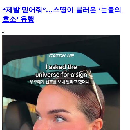
“제발 믿어줘”…스띵이 불러온 ‘눈물의
호소’ 유행