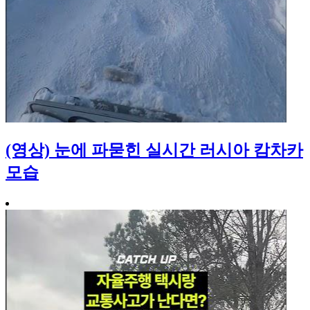
(영상) 눈에 파묻힌 실시간 러시아 캄차카
모습