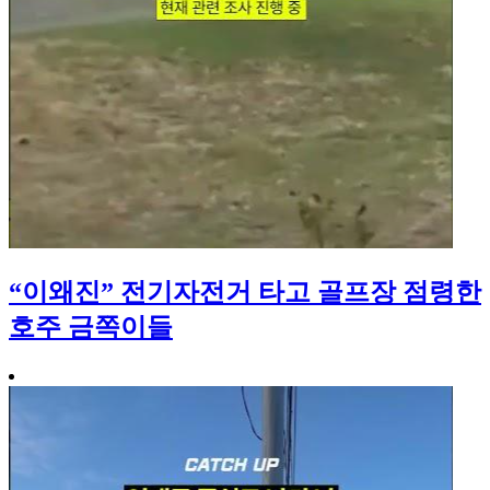
“이왜진” 전기자전거 타고 골프장 점령한
호주 금쪽이들