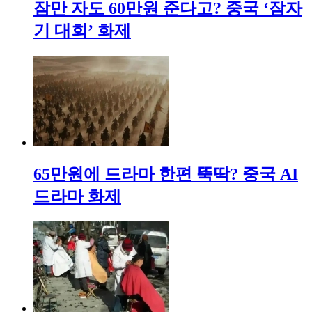
잠만 자도 60만원 준다고? 중국 ‘잠자
기 대회’ 화제
65만원에 드라마 한편 뚝딱? 중국 AI
드라마 화제