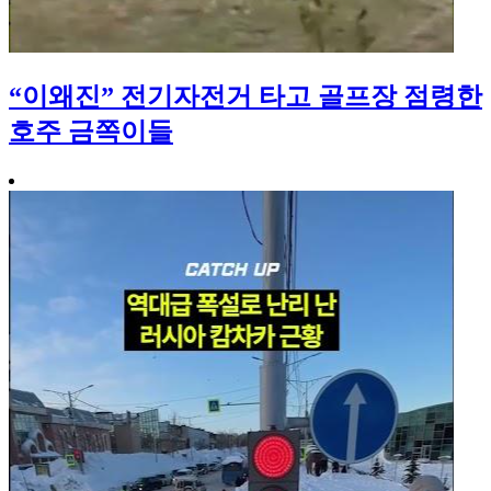
“이왜진” 전기자전거 타고 골프장 점령한
호주 금쪽이들