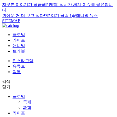
지구촌 이야기가 궁금해? 케찹! 실시간 세계 이슈를 공유합니
다!
귀여운 거 더 보고 싶다면? 여기 클릭 !
@애니멀 뉴스
SITEMAP
글로벌
라이프
애니멀
트래블
인스타그램
유튜브
틱톡
검색
닫기
글로벌
국제
과학
라이프