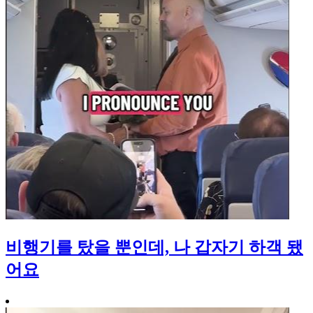
비행기를 탔을 뿐인데, 나 갑자기 하객 됐
어요