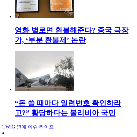
영화 별로면 환불해준다? 중국 극장
가, ‘부분 환불제’ 논란
“돈 쓸 때마다 일련번호 확인하라
고?” 황당하다는 볼리비아 국민
TWIG
연예·이슈·라이프