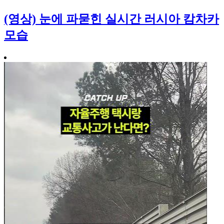
(영상) 눈에 파묻힌 실시간 러시아 캄차카
모습