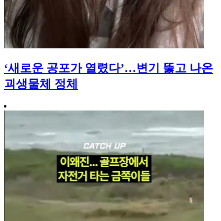
‘새로운 공포가 열렸다’…변기 뚫고 나온
괴생물체 정체