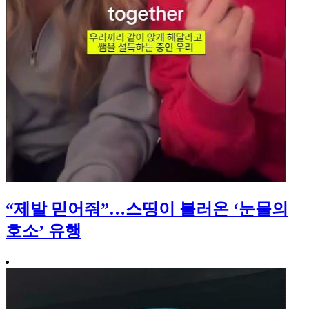
“제발 믿어줘”…스띵이 불러온 ‘눈물의
호소’ 유행