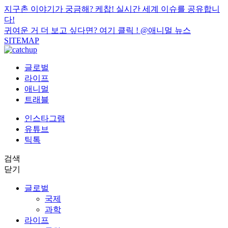
지구촌 이야기가 궁금해? 케찹! 실시간 세계 이슈를 공유합니
다!
귀여운 거 더 보고 싶다면? 여기 클릭 !
@애니멀 뉴스
SITEMAP
글로벌
라이프
애니멀
트래블
인스타그램
유튜브
틱톡
검색
닫기
글로벌
국제
과학
라이프