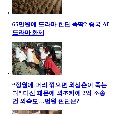
65만원에 드라마 한편 뚝딱? 중국 AI
드라마 화제
“정월에 머리 깎으면 외삼촌이 죽는
다” 미신 때문에 외조카에 2억 소송
건 외숙모…법원 판단은?