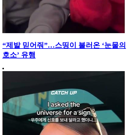
“제발 믿어줘”…스띵이 불러온 ‘눈물의
호소’ 유행