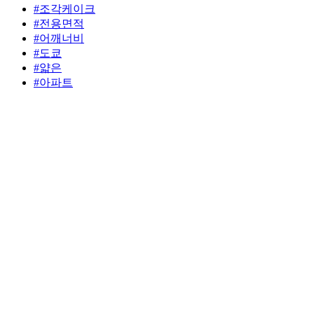
#조각케이크
#전용면적
#어깨너비
#도쿄
#얇은
#아파트