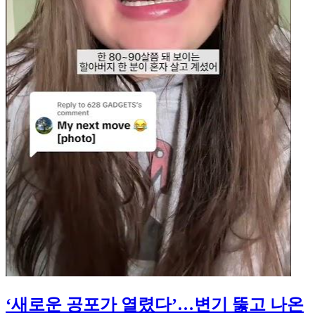
‘새로운 공포가 열렸다’…변기 뚫고 나온