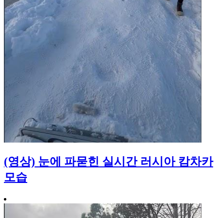
(영상) 눈에 파묻힌 실시간 러시아 캄차카
모습