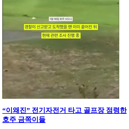
“이왜진” 전기자전거 타고 골프장 점령한
호주 금쪽이들