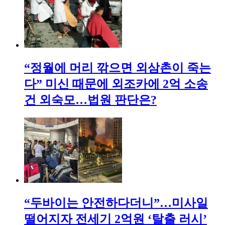
“정월에 머리 깎으면 외삼촌이 죽는
다” 미신 때문에 외조카에 2억 소송
건 외숙모…법원 판단은?
“두바이는 안전하다더니”…미사일
떨어지자 전세기 2억원 ‘탈출 러시’