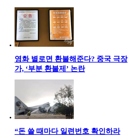
영화 별로면 환불해준다? 중국 극장
가, ‘부분 환불제’ 논란
“돈 쓸 때마다 일련번호 확인하라