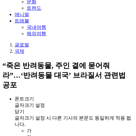
문화
트렌드
애니멀
트래블
국내여행
해외여행
글로벌
국제
“죽은 반려동물, 주인 곁에 묻어줘
라”…‘반려동물 대국’ 브라질서 관련법
공포
폰트크기
글자크기 설정
닫기
글자크기 설정 시 다른 기사의 본문도 동일하게 적용 됩
니다.
가