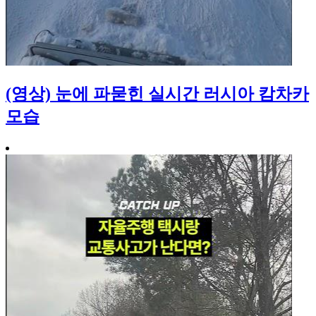
(영상) 눈에 파묻힌 실시간 러시아 캄차카
모습