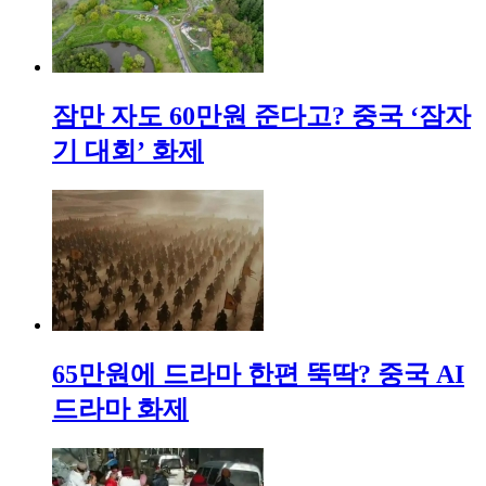
잠만 자도 60만원 준다고? 중국 ‘잠자
기 대회’ 화제
65만원에 드라마 한편 뚝딱? 중국 AI
드라마 화제