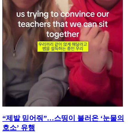
“제발 믿어줘”…스띵이 불러온 ‘눈물의
호소’ 유행