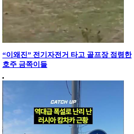
“이왜진” 전기자전거 타고 골프장 점령한
호주 금쪽이들