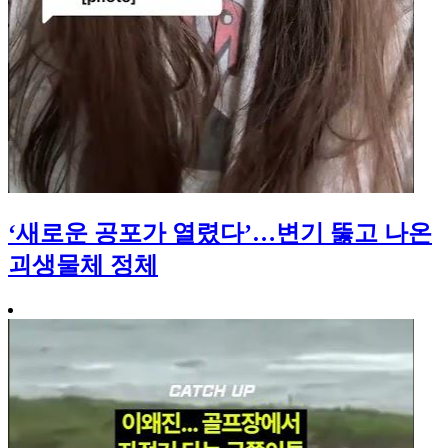
‘새로운 공포가 열렸다’…변기 뚫고 나온
괴생물체 정체