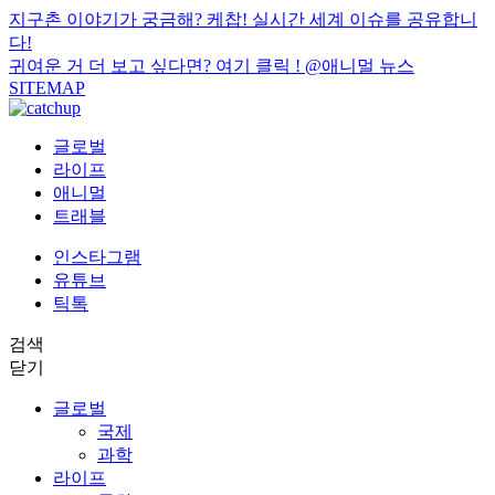
지구촌 이야기가 궁금해? 케찹! 실시간 세계 이슈를 공유합니
다!
귀여운 거 더 보고 싶다면? 여기 클릭 !
@애니멀 뉴스
SITEMAP
글로벌
라이프
애니멀
트래블
인스타그램
유튜브
틱톡
검색
닫기
글로벌
국제
과학
라이프