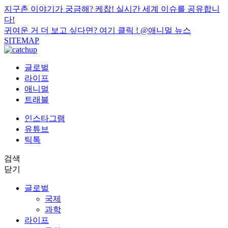
지구촌 이야기가 궁금해? 케찹! 실시간 세계 이슈를 공유합니
다!
귀여운 거 더 보고 싶다면? 여기 클릭 !
@애니멀 뉴스
SITEMAP
글로벌
라이프
애니멀
트래블
인스타그램
유튜브
틱톡
검색
닫기
글로벌
국제
과학
라이프