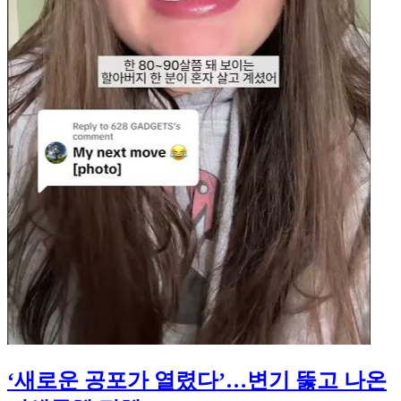
‘새로운 공포가 열렸다’…변기 뚫고 나온