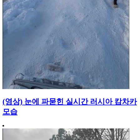
(영상) 눈에 파묻힌 실시간 러시아 캄차카
모습