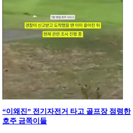
“이왜진” 전기자전거 타고 골프장 점령한
호주 금쪽이들