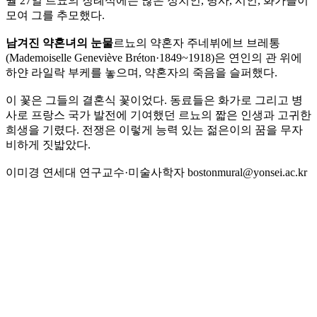
월 27일 르뇨의 장례식에는 많은 정치인, 병사, 시인, 화가들이
모여 그를 추모했다.
남겨진 약혼녀의 눈물
르뇨의 약혼자 주네뷔에브 브레통
(Mademoiselle Geneviève Bréton·1849~1918)은 연인의 관 위에
하얀 라일락 부케를 놓으며, 약혼자의 죽음을 슬퍼했다.
이 꽃은 그들의 결혼식 꽃이었다. 동료들은 화가로 그리고 병
사로 프랑스 국가 발전에 기여했던 르뇨의 짧은 인생과 고귀한
희생을 기렸다. 전쟁은 이렇게 능력 있는 젊은이의 꿈을 무자
비하게 짓밟았다.
이미경 연세대 연구교수·미술사학자 bostonmural@yonsei.ac.kr