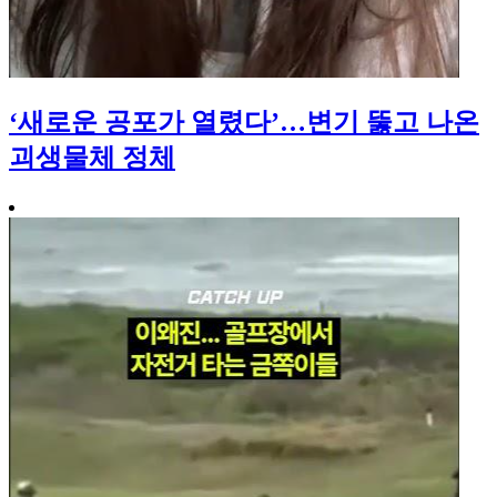
‘새로운 공포가 열렸다’…변기 뚫고 나온
괴생물체 정체