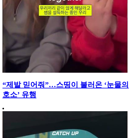
“제발 믿어줘”…스띵이 불러온 ‘눈물의
호소’ 유행