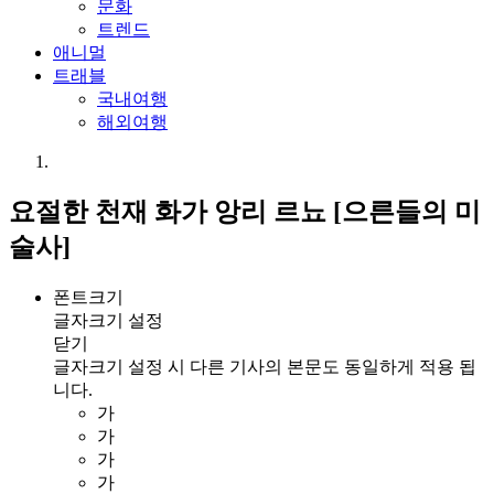
문화
트렌드
애니멀
트래블
국내여행
해외여행
요절한 천재 화가 앙리 르뇨 [으른들의 미
술사]
폰트크기
글자크기 설정
닫기
글자크기 설정 시 다른 기사의 본문도 동일하게 적용 됩
니다.
가
가
가
가