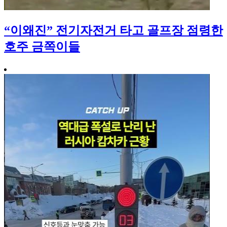
“이왜진” 전기자전거 타고 골프장 점령한
호주 금쪽이들