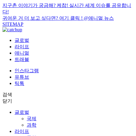
지구촌 이야기가 궁금해? 케찹! 실시간 세계 이슈를 공유합니
다!
귀여운 거 더 보고 싶다면? 여기 클릭 !
@애니멀 뉴스
SITEMAP
글로벌
라이프
애니멀
트래블
인스타그램
유튜브
틱톡
검색
닫기
글로벌
국제
과학
라이프