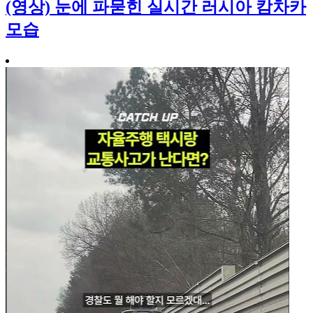
(영상) 눈에 파묻힌 실시간 러시아 캄차카
모습