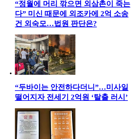
“정월에 머리 깎으면 외삼촌이 죽는
다” 미신 때문에 외조카에 2억 소송
건 외숙모…법원 판단은?
“두바이는 안전하다더니”…미사일
떨어지자 전세기 2억원 ‘탈출 러시’