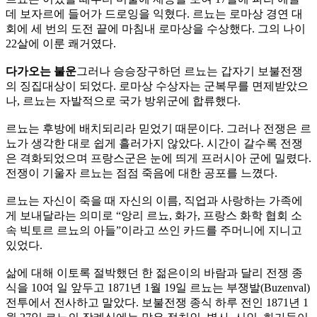
데 보자르에 들어가 드로잉을 익혔다. 르뇨는 로마상 경연 대
회에 세 번의 도전 끝에 마침내 로마상을 수상했다. 그의 나이
22살에 이룬 쾌거였다.
다가오는 불운
그러나 승승장구하던 르뇨는 갑자기 보불전쟁
의 징집대상이 되었다. 로마상 수상자는 군복무를 면제받았으
나, 르뇨는 자발적으로 국가 방위군에 합류했다.
르뇨는 후방에 배치되리라 믿었기 때문이다. 그러나 전쟁은 르
뇨가 생각한 대로 쉽게 흘러가지 않았다. 시간이 갈수록 전쟁
은 격화되었으며 프랑스군은 눈에 띄게 프러시아 군에 밀렸다.
전쟁이 기울자 르뇨는 점점 죽음에 대한 공포를 느꼈다.
르뇨는 자신이 죽을 때 자신의 이름, 직업과 사랑하는 가족에
게 보내달라는 의미로 “앙리 르뇨, 화가, 프랑스 화학 협회 소
속 빅토르 르뇨의 아들”이라고 쓰인 카드를 주머니에 지니고
있었다.
삶에 대해 이토록 절박했던 한 젊은이의 바람과 달리 전쟁 종
식을 10여 일 앞두고 1871년 1월 19일 르뇨는 부쟁발(Buzenval)
전투에서 전사하고 말았다. 보불전쟁 종식 하루 전인 1871년 1