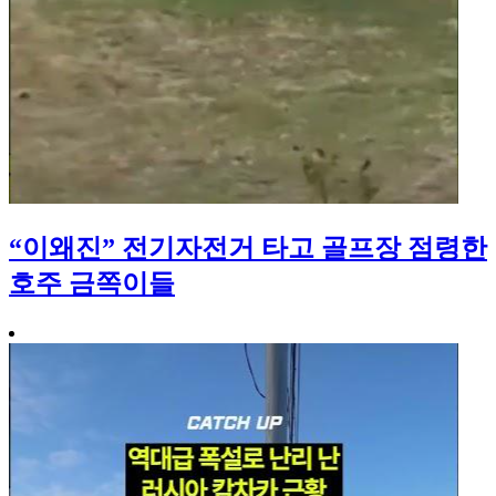
“이왜진” 전기자전거 타고 골프장 점령한
호주 금쪽이들