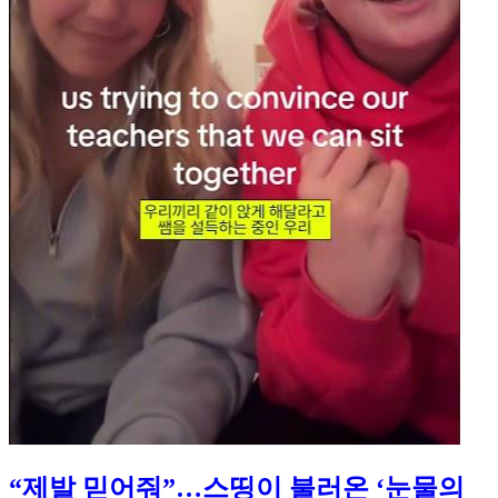
“제발 믿어줘”…스띵이 불러온 ‘눈물의