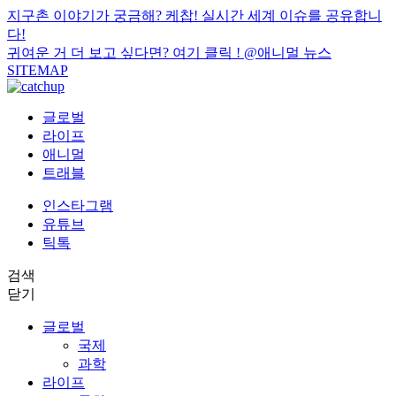
지구촌 이야기가 궁금해? 케찹! 실시간 세계 이슈를 공유합니
다!
귀여운 거 더 보고 싶다면? 여기 클릭 !
@애니멀 뉴스
SITEMAP
글로벌
라이프
애니멀
트래블
인스타그램
유튜브
틱톡
검색
닫기
글로벌
국제
과학
라이프