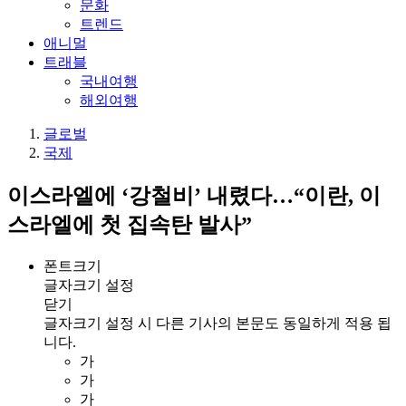
문화
트렌드
애니멀
트래블
국내여행
해외여행
글로벌
국제
이스라엘에 ‘강철비’ 내렸다…“이란, 이
스라엘에 첫 집속탄 발사”
폰트크기
글자크기 설정
닫기
글자크기 설정 시 다른 기사의 본문도 동일하게 적용 됩
니다.
가
가
가