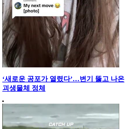
‘새로운 공포가 열렸다’…변기 뚫고 나온
괴생물체 정체