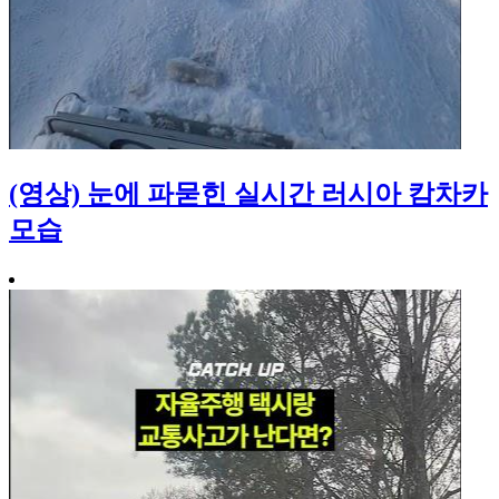
(영상) 눈에 파묻힌 실시간 러시아 캄차카
모습