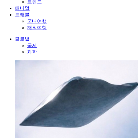
트렌드
애니멀
트래블
국내여행
해외여행
글로벌
국제
과학