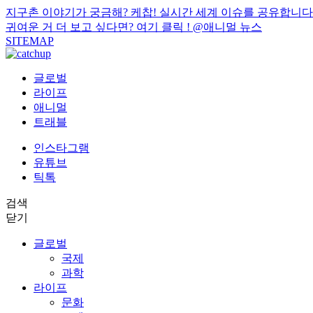
지구촌 이야기가 궁금해? 케찹! 실시간 세계 이슈를 공유합니다
귀여운 거 더 보고 싶다면? 여기 클릭 !
@애니멀 뉴스
SITEMAP
글로벌
라이프
애니멀
트래블
인스타그램
유튜브
틱톡
검색
닫기
글로벌
국제
과학
라이프
문화