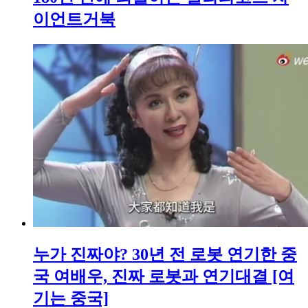
이언트거북
누가 진짜야? 30년 전 로봇 연기한 중
국 여배우, 진짜 로봇과 연기대결 [여
기는 중국]