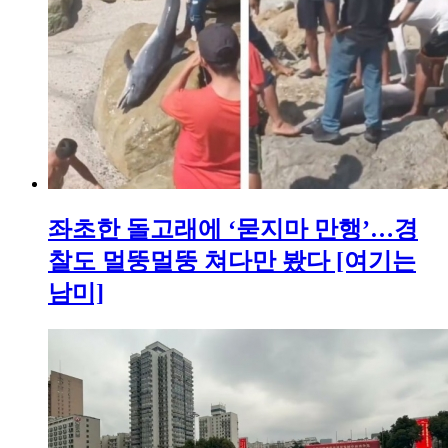
좌초한 돌고래에 ‘묻지마 만행’…경
찰도 멀뚱멀뚱 쳐다만 봤다 [여기는
남미]