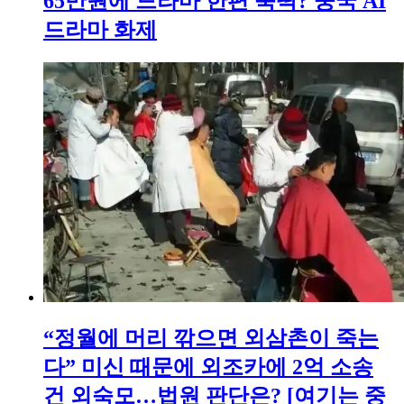
65만원에 드라마 한편 뚝딱? 중국 AI
드라마 화제
“정월에 머리 깎으면 외삼촌이 죽는
다” 미신 때문에 외조카에 2억 소송
건 외숙모…법원 판단은? [여기는 중