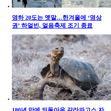
영하 20도는 옛말…한겨울에 ‘영상
권’ 하얼빈, 얼음축제 조기 종료
180년 만에 되돌아온 갈라파고스 자