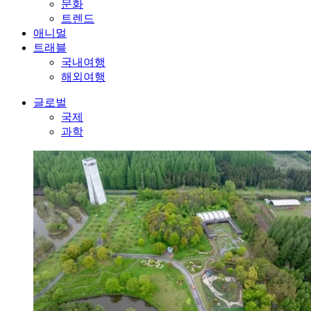
문화
트렌드
애니멀
트래블
국내여행
해외여행
글로벌
국제
과학