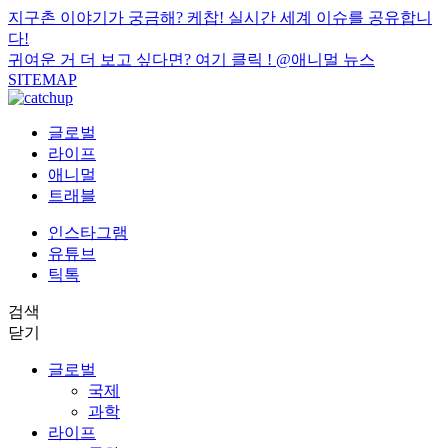
지구촌 이야기가 궁금해? 케찹! 실시간 세계 이슈를 공유합니
다!
귀여운 거 더 보고 싶다면? 여기 클릭 !
@애니멀 뉴스
SITEMAP
글로벌
라이프
애니멀
트래블
인스타그램
유튜브
틱톡
검색
닫기
글로벌
국제
과학
라이프