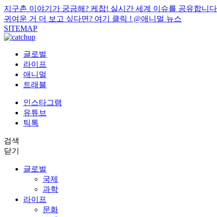
지구촌 이야기가 궁금해? 케찹! 실시간 세계 이슈를 공유합니다
귀여운 거 더 보고 싶다면? 여기 클릭 !
@애니멀 뉴스
SITEMAP
글로벌
라이프
애니멀
트래블
인스타그램
유튜브
틱톡
검색
닫기
글로벌
국제
과학
라이프
문화