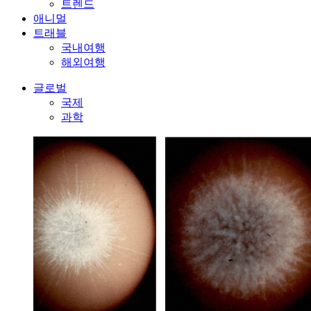
트렌드
애니멀
트래블
국내여행
해외여행
글로벌
국제
과학