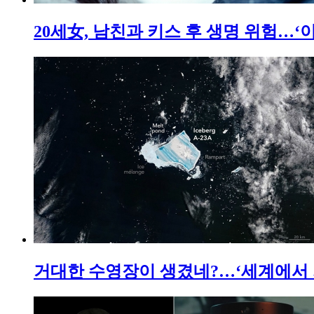
20세女, 남친과 키스 후 생명 위험…‘
거대한 수영장이 생겼네?…‘세계에서 