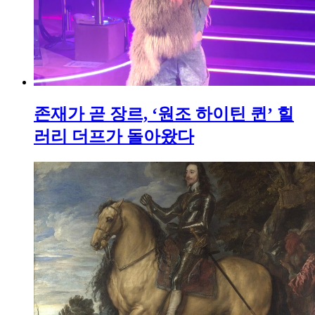
존재가 곧 장르, ‘원조 하이틴 퀸’ 힐
러리 더프가 돌아왔다