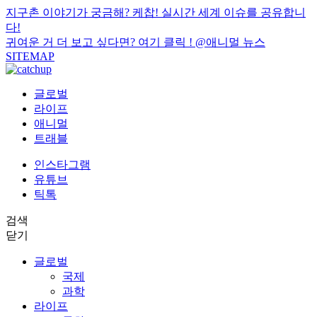
지구촌 이야기가 궁금해? 케찹! 실시간 세계 이슈를 공유합니
다!
귀여운 거 더 보고 싶다면? 여기 클릭 !
@애니멀 뉴스
SITEMAP
글로벌
라이프
애니멀
트래블
인스타그램
유튜브
틱톡
검색
닫기
글로벌
국제
과학
라이프