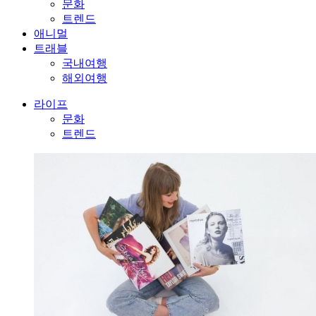
문화
트렌드
애니멀
트래블
국내여행
해외여행
라이프
문화
트렌드