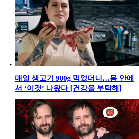
매일 생고기 900g 먹었더니…몸 안에
서 ‘이것’ 나왔다 [건강을 부탁해]