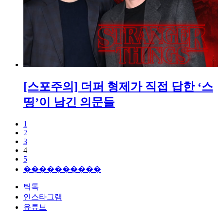
[스포주의] 더퍼 형제가 직접 답한 ‘스
띵’이 남긴 의문들
1
2
3
4
5
����������
틱톡
인스타그램
유튜브