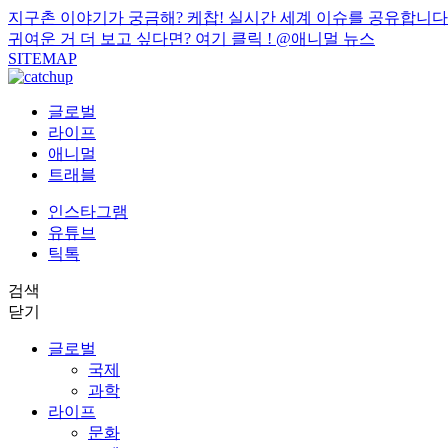
지구촌 이야기가 궁금해? 케찹! 실시간 세계 이슈를 공유합니다
귀여운 거 더 보고 싶다면? 여기 클릭 !
@애니멀 뉴스
SITEMAP
글로벌
라이프
애니멀
트래블
인스타그램
유튜브
틱톡
검색
닫기
글로벌
국제
과학
라이프
문화