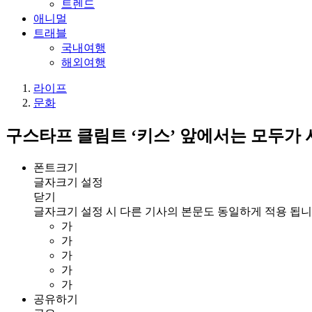
트렌드
애니멀
트래블
국내여행
해외여행
라이프
문화
구스타프 클림트 ‘키스’ 앞에서는 모두가
폰트크기
글자크기 설정
닫기
글자크기 설정 시 다른 기사의 본문도 동일하게 적용 됩니
가
가
가
가
가
공유하기