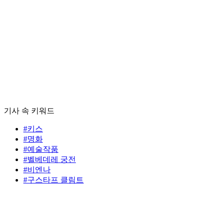
기사 속 키워드
#키스
#명화
#예술작품
#벨베데레 궁전
#비엔나
#구스타프 클림트