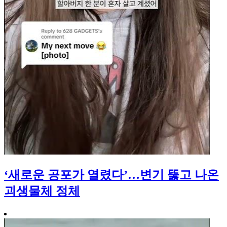
‘새로운 공포가 열렸다’…변기 뚫고 나온
괴생물체 정체