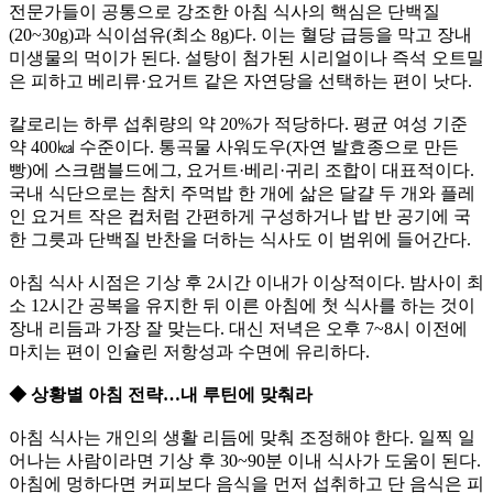
전문가들이 공통으로 강조한 아침 식사의 핵심은 단백질
(20~30g)과 식이섬유(최소 8g)다. 이는 혈당 급등을 막고 장내
미생물의 먹이가 된다. 설탕이 첨가된 시리얼이나 즉석 오트밀
은 피하고 베리류·요거트 같은 자연당을 선택하는 편이 낫다.
칼로리는 하루 섭취량의 약 20%가 적당하다. 평균 여성 기준
약 400㎉ 수준이다. 통곡물 사워도우(자연 발효종으로 만든
빵)에 스크램블드에그, 요거트·베리·귀리 조합이 대표적이다.
국내 식단으로는 참치 주먹밥 한 개에 삶은 달걀 두 개와 플레
인 요거트 작은 컵처럼 간편하게 구성하거나 밥 반 공기에 국
한 그릇과 단백질 반찬을 더하는 식사도 이 범위에 들어간다.
아침 식사 시점은 기상 후 2시간 이내가 이상적이다. 밤사이 최
소 12시간 공복을 유지한 뒤 이른 아침에 첫 식사를 하는 것이
장내 리듬과 가장 잘 맞는다. 대신 저녁은 오후 7~8시 이전에
마치는 편이 인슐린 저항성과 수면에 유리하다.
◆ 상황별 아침 전략…내 루틴에 맞춰라
아침 식사는 개인의 생활 리듬에 맞춰 조정해야 한다. 일찍 일
어나는 사람이라면 기상 후 30~90분 이내 식사가 도움이 된다.
아침에 멍하다면 커피보다 음식을 먼저 섭취하고 단 음식은 피