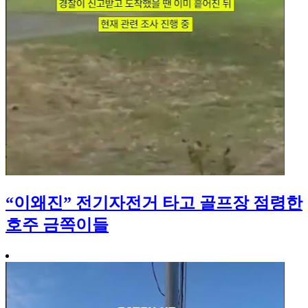
“이왜진” 전기자전거 타고 골프장 점령한
호주 금쪽이들