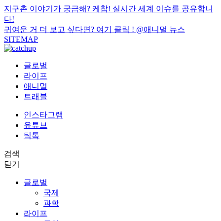
지구촌 이야기가 궁금해? 케찹! 실시간 세계 이슈를 공유합니
다!
귀여운 거 더 보고 싶다면? 여기 클릭 !
@애니멀 뉴스
SITEMAP
글로벌
라이프
애니멀
트래블
인스타그램
유튜브
틱톡
검색
닫기
글로벌
국제
과학
라이프