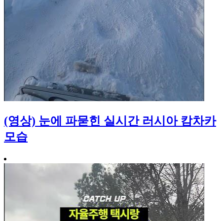
(영상) 눈에 파묻힌 실시간 러시아 캄차카
모습