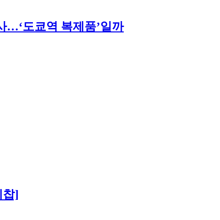
사…‘도쿄역 복제품’일까
케찹]