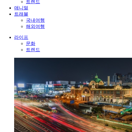
트렌드
애니멀
트래블
국내여행
해외여행
라이프
문화
트렌드