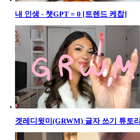
내 인생 - 챗GPT = 0 [트렌드 케찹]
겟레디윗미(GRWM) 글자 쓰기 튜토리