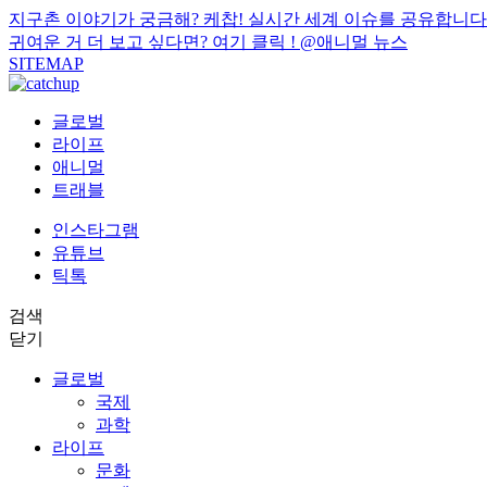
지구촌 이야기가 궁금해? 케찹! 실시간 세계 이슈를 공유합니다
귀여운 거 더 보고 싶다면? 여기 클릭 !
@애니멀 뉴스
SITEMAP
글로벌
라이프
애니멀
트래블
인스타그램
유튜브
틱톡
검색
닫기
글로벌
국제
과학
라이프
문화