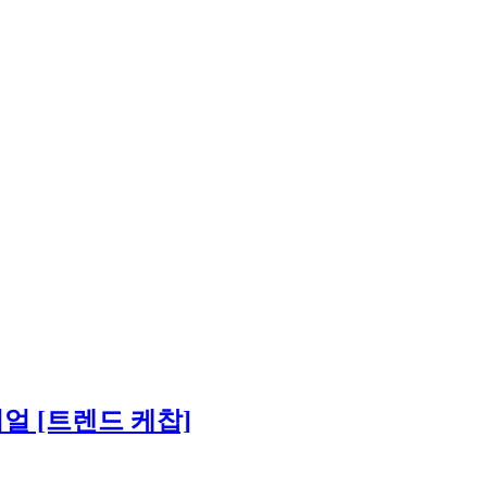
얼 [트렌드 케찹]