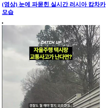
(영상) 눈에 파묻힌 실시간 러시아 캄차카
모습