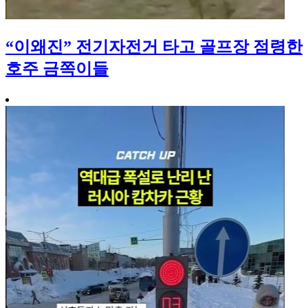
“이왜진” 전기자전거 타고 골프장 점령한
호주 금쪽이들