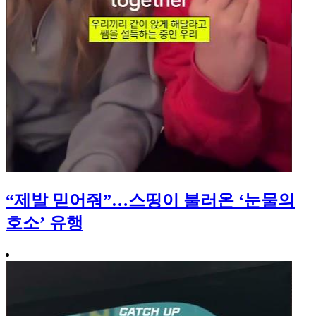
“제발 믿어줘”…스띵이 불러온 ‘눈물의
호소’ 유행