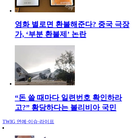
영화 별로면 환불해준다? 중국 극장
가, ‘부분 환불제’ 논란
“돈 쓸 때마다 일련번호 확인하라
고?” 황당하다는 볼리비아 국민
TWIG
연예·이슈·라이프