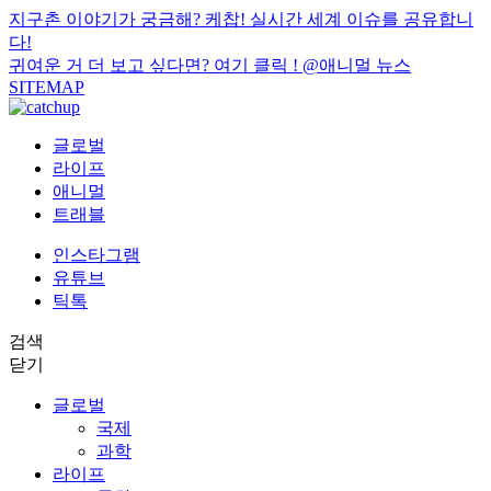
지구촌 이야기가 궁금해? 케찹! 실시간 세계 이슈를 공유합니
다!
귀여운 거 더 보고 싶다면? 여기 클릭 !
@애니멀 뉴스
SITEMAP
글로벌
라이프
애니멀
트래블
인스타그램
유튜브
틱톡
검색
닫기
글로벌
국제
과학
라이프