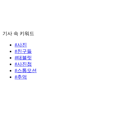
기사 속 키워드
#사진
#친구들
#태블릿
#사진첩
#스톱모션
#추억