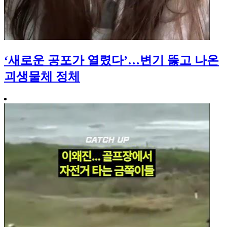
‘새로운 공포가 열렸다’…변기 뚫고 나온
괴생물체 정체