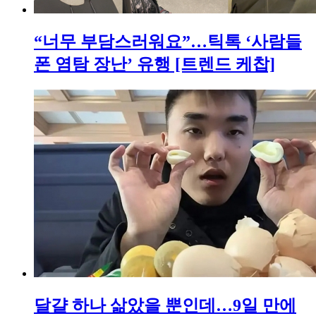
“너무 부담스러워요”…틱톡 ‘사람들
폰 염탐 장난’ 유행 [트렌드 케찹]
달걀 하나 삶았을 뿐인데…9일 만에