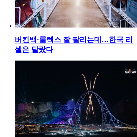
버킨백·롤렉스 잘 팔리는데…한국 리
셀은 달랐다