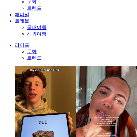
문화
트렌드
애니멀
트래블
국내여행
해외여행
라이프
문화
트렌드