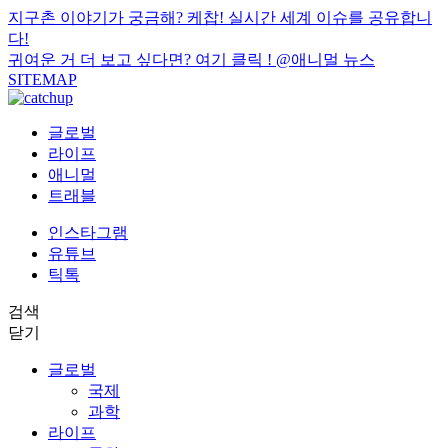
지구촌 이야기가 궁금해? 케찹! 실시간 세계 이슈를 공유합니
다!
귀여운 거 더 보고 싶다면? 여기 클릭 !
@애니멀 뉴스
SITEMAP
글로벌
라이프
애니멀
트래블
인스타그램
유튜브
틱톡
검색
닫기
글로벌
국제
과학
라이프