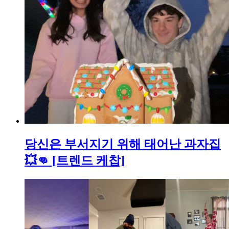
당신은 부서지기 위해 태어난 과자집
💥👊 [트렌드 케찹]