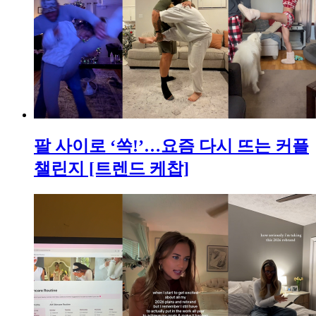
팔 사이로 ‘쏙!’…요즘 다시 뜨는 커플
챌린지 [트렌드 케찹]