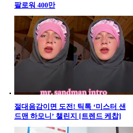
팔로워 400만
절대음감이면 도전! 틱톡 ‘미스터 샌
드맨 하모니’ 챌린지 [트렌드 케찹]