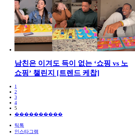
남친은 이겨도 득이 없는 ‘쇼핑 vs 노
쇼핑’ 챌린지 [트렌드 케찹]
1
2
3
4
5
����������
틱톡
인스타그램