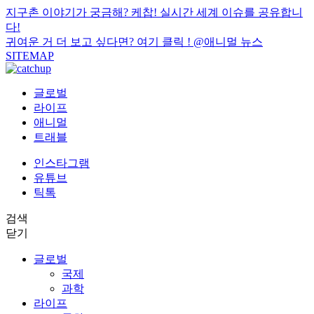
지구촌 이야기가 궁금해? 케찹! 실시간 세계 이슈를 공유합니
다!
귀여운 거 더 보고 싶다면? 여기 클릭 !
@애니멀 뉴스
SITEMAP
글로벌
라이프
애니멀
트래블
인스타그램
유튜브
틱톡
검색
닫기
글로벌
국제
과학
라이프