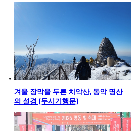
겨울 장막을 두른 치악산, 동악 명산
의 설경 [두시기행문]