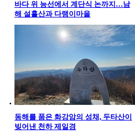
바다 위 능선에서 계단식 논까지…남
해 설흘산과 다랭이마을
동해를 품은 화강암의 성채, 두타산이
빚어낸 천하 제일경