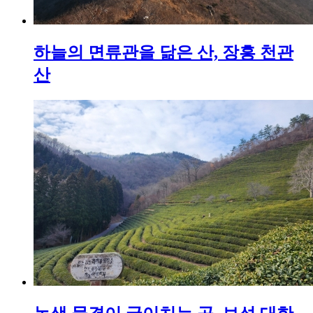
하늘의 면류관을 닮은 산, 장흥 천관
산