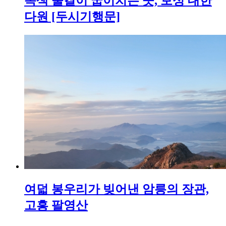
녹색 물결이 굽이치는 곳, 보성 대한
다원 [두시기행문]
여덟 봉우리가 빚어낸 암릉의 장관,
고흥 팔영산