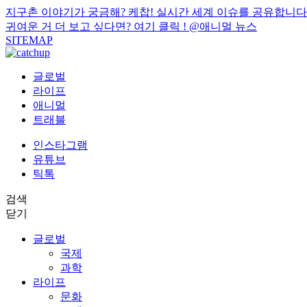
지구촌 이야기가 궁금해? 케찹! 실시간 세계 이슈를 공유합니다
귀여운 거 더 보고 싶다면? 여기 클릭 !
@애니멀 뉴스
SITEMAP
글로벌
라이프
애니멀
트래블
인스타그램
유튜브
틱톡
검색
닫기
글로벌
국제
과학
라이프
문화