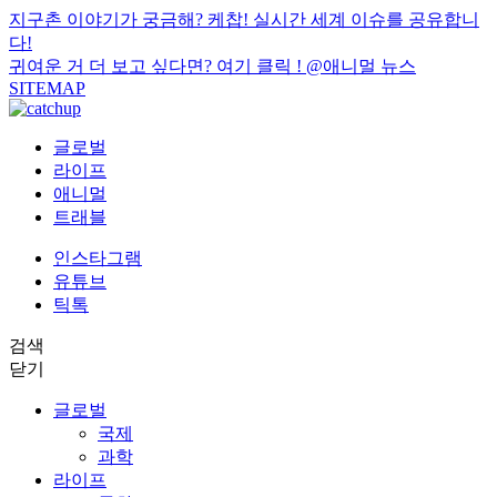
지구촌 이야기가 궁금해? 케찹! 실시간 세계 이슈를 공유합니
다!
귀여운 거 더 보고 싶다면? 여기 클릭 !
@애니멀 뉴스
SITEMAP
글로벌
라이프
애니멀
트래블
인스타그램
유튜브
틱톡
검색
닫기
글로벌
국제
과학
라이프