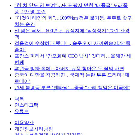
“한 치 앞도 안 보여”…中 관광지 덮친 ‘태풍급’ 모래폭
풍, 1만 명 고립
“이것이 태양의 힘”…100만km 검은 불기둥, 우주로 솟구
치는 순간
선 넘은 낙서…600년 된 유적지에 ‘남성성기’ 그린 관광
객
걸음걸이 수상하다 했더니, 속옷 안에 새끼원숭이가 ‘줄
줄이’
프랑스 파리서 ‘암포화폐 CEO 납치’ 잇따라…올해만 세
번째
40년을 빙하 속에…아버지 유품 찾아온 두 딸의 사연
중국이 대만을 침공하면…국제적 논란 부른 드라마 ‘제
로데이’
관세 불평등 부른 ‘펜타닐’…중국 “관리 책임은 미국에”
틱톡
인스타그램
유튜브
이용약관
개인정보처리방침