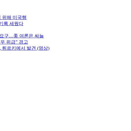
재 위해 미국행
 기록 세웠다
 요구…美 여론은 싸늘
우 위급” 경고
, 튀르키예서 발견 (영상)