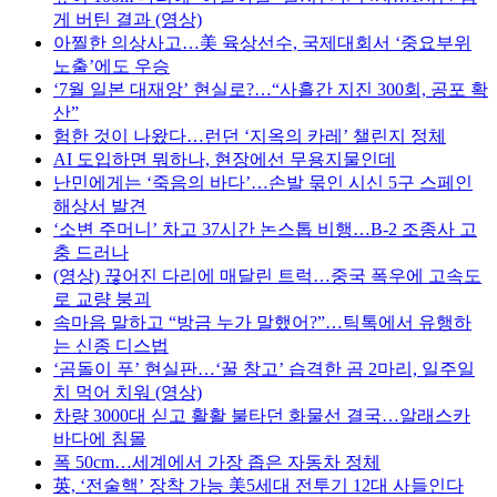
게 버틴 결과 (영상)
아찔한 의상사고…美 육상선수, 국제대회서 ‘중요부위
노출’에도 우승
‘7월 일본 대재앙’ 현실로?…“사흘간 지진 300회, 공포 확
산”
험한 것이 나왔다…런던 ‘지옥의 카레’ 챌린지 정체
AI 도입하면 뭐하나, 현장에선 무용지물인데
난민에게는 ‘죽음의 바다’…손발 묶인 시신 5구 스페인
해상서 발견
‘소변 주머니’ 차고 37시간 논스톱 비행…B-2 조종사 고
충 드러나
(영상) 끊어진 다리에 매달린 트럭…중국 폭우에 고속도
로 교량 붕괴
속마음 말하고 “방금 누가 말했어?”…틱톡에서 유행하
는 신종 디스법
‘곰돌이 푸’ 현실판…‘꿀 창고’ 습격한 곰 2마리, 일주일
치 먹어 치워 (영상)
차량 3000대 싣고 활활 불타던 화물선 결국…알래스카
바다에 침몰
폭 50cm…세계에서 가장 좁은 자동차 정체
英, ‘전술핵’ 장착 가능 美5세대 전투기 12대 사들인다