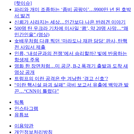
[핫이슈]
파리와 개미 조종하는 ‘좀비 곰팡이’…9900만 년 된 호박
서 발견
신뢰가 사라지는 세상…인간보다 나은 반려견 이야기
500명 탄 우크라 기차에 미사일 ‘쾅’, 약 20명 사망…“왜
민간인을” (영상)
女배우처럼 다큐 찍던 ‘마라도나 재판 담당’ 판사, 탄핵
전 사임서 제출
인류, ‘내성균과의 전쟁’에서 승리할까? 빛에 반응하는
항생제 주목
영화 한 장면처럼…미 공군, B-2 폭격기 출발과 도착 새
영상 공개
트럼프의 이란 공격은 中 겨냥한 ‘경고 신호’?
“이란 핵시설 파괴 실패” 극비 보고서 유출에 백악관 발
끈…“CNN이 틀렸다”
틱톡
인스타그램
유튜브
이용약관
개인정보처리방침