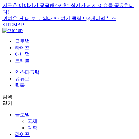
지구촌 이야기가 궁금해? 케찹! 실시간 세계 이슈를 공유합니
다!
귀여운 거 더 보고 싶다면? 여기 클릭 !
@애니멀 뉴스
SITEMAP
글로벌
라이프
애니멀
트래블
인스타그램
유튜브
틱톡
검색
닫기
글로벌
국제
과학
라이프