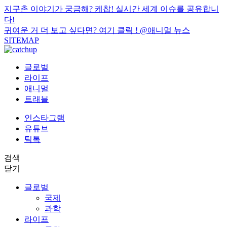
지구촌 이야기가 궁금해? 케찹! 실시간 세계 이슈를 공유합니
다!
귀여운 거 더 보고 싶다면? 여기 클릭 !
@애니멀 뉴스
SITEMAP
글로벌
라이프
애니멀
트래블
인스타그램
유튜브
틱톡
검색
닫기
글로벌
국제
과학
라이프