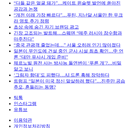
“다들 같은 얼굴 돼가”…케이트 윈슬렛 발언에 쏟아진
공감과 논쟁
“개전 이래 가장 빠르다”…푸틴, 지난달 서울만 한 우크
라 영토 추가 점령
초상 속에 숨긴 자기 브랜딩 광고
긴장 고조되는 발트해…스웨덴 “매주 러시아 잠수함과
마주친다”
“중국 관광객 줄었는데…” 서울 오히려 인기 많아졌다
일본이 무인도에 건설 중인 군사 시설 최초 확인…中 언
론 “대만 유사시 개입 준비”
체르노빌 원전 사는 방사능 돌연변이 ‘푸른 개’?…비밀
알고 보니
‘그림자 함대’도 피했다…AI 드론 흑해 장악하다
트럼프 “일본이 미국 정신 말살하려 했다”…진주만 공습
추모, 흔들리는 동맹?
틱톡
인스타그램
유튜브
이용약관
개인정보처리방침