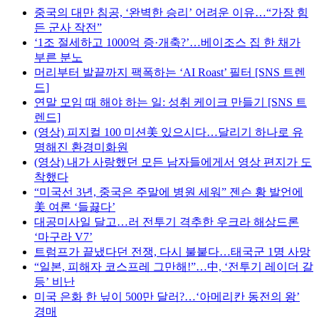
중국의 대만 침공, ‘완벽한 승리’ 어려운 이유…“가장 힘
든 군사 작전”
‘1조 절세하고 1000억 증·개축?’…베이조스 집 한 채가
부른 분노
머리부터 발끝까지 팩폭하는 ‘AI Roast’ 필터 [SNS 트렌
드]
연말 모임 때 해야 하는 일: 성취 케이크 만들기 [SNS 트
렌드]
(영상) 피지컬 100 미션美 있으시다…달리기 하나로 유
명해진 환경미화원
(영상) 내가 사랑했던 모든 남자들에게서 영상 편지가 도
착했다
“미국선 3년, 중국은 주말에 병원 세워” 젠슨 황 발언에
美 여론 ‘들끓다’
대공미사일 달고…러 전투기 격추한 우크라 해상드론
‘마구라 V7’
트럼프가 끝냈다던 전쟁, 다시 불붙다…태국군 1명 사망
“일본, 피해자 코스프레 그만해!”…中, ‘전투기 레이더 갈
등’ 비난
미국 은화 한 닢이 500만 달러?…‘아메리칸 동전의 왕’
경매