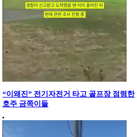
“이왜진” 전기자전거 타고 골프장 점령한
호주 금쪽이들