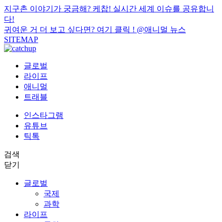
지구촌 이야기가 궁금해? 케찹! 실시간 세계 이슈를 공유합니
다!
귀여운 거 더 보고 싶다면? 여기 클릭 !
@애니멀 뉴스
SITEMAP
글로벌
라이프
애니멀
트래블
인스타그램
유튜브
틱톡
검색
닫기
글로벌
국제
과학
라이프