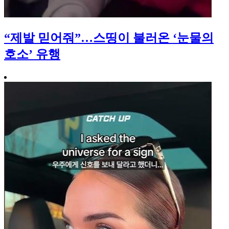
“제발 믿어줘”…스띵이 불러온 ‘눈물의
호소’ 유행