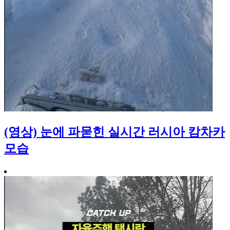
(영상) 눈에 파묻힌 실시간 러시아 캄차카
모습