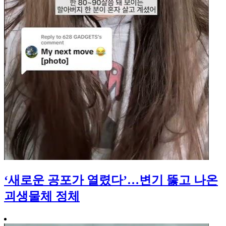
‘새로운 공포가 열렸다’…변기 뚫고 나온
괴생물체 정체