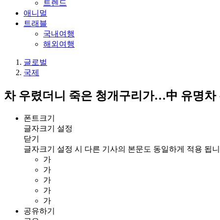
트렌드
애니멀
트래블
국내여행
해외여행
글로벌
국제
차 우렸더니 죽은 청개구리가…中 유명차 
폰트크기
글자크기 설정
닫기
글자크기 설정 시 다른 기사의 본문도 동일하게 적용 됩니
가
가
가
가
가
공유하기