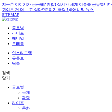
지구촌 이야기가 궁금해? 케찹! 실시간 세계 이슈를 공유합니다
귀여운 거 더 보고 싶다면? 여기 클릭 !
@애니멀 뉴스
SITEMAP
글로벌
라이프
애니멀
트래블
인스타그램
유튜브
틱톡
검색
닫기
글로벌
국제
과학
라이프
문화