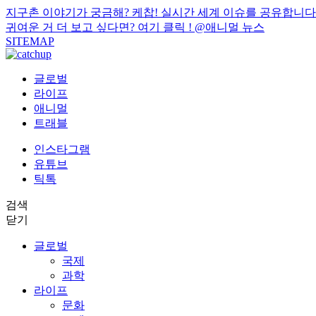
지구촌 이야기가 궁금해? 케찹! 실시간 세계 이슈를 공유합니다
귀여운 거 더 보고 싶다면? 여기 클릭 !
@애니멀 뉴스
SITEMAP
글로벌
라이프
애니멀
트래블
인스타그램
유튜브
틱톡
검색
닫기
글로벌
국제
과학
라이프
문화