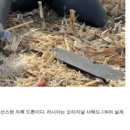
선스한 자폭 드론이다. 러시아는 오리지널 샤헤드-136의 설계