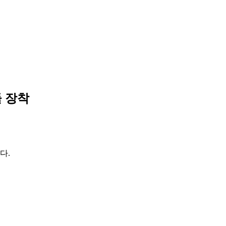
듈 장착
다.