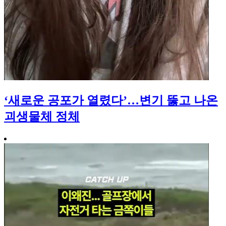
‘새로운 공포가 열렸다’…변기 뚫고 나온
괴생물체 정체