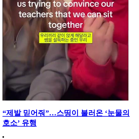
“제발 믿어줘”…스띵이 불러온 ‘눈물의
호소’ 유행