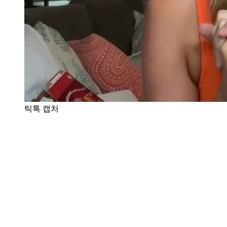
틱톡 캡처