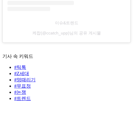
이슈&트렌드
케찹(@ccatch_upp)님의 공유 게시물
기사 속 키워드
#틱톡
#Z세대
#멍때리기
#무표정
#논쟁
#트렌드