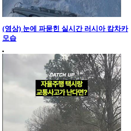
(영상) 눈에 파묻힌 실시간 러시아 캄차카
모습