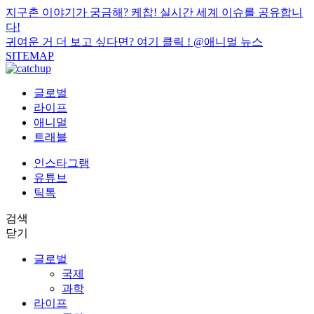
지구촌 이야기가 궁금해? 케찹! 실시간 세계 이슈를 공유합니
다!
귀여운 거 더 보고 싶다면? 여기 클릭 !
@애니멀 뉴스
SITEMAP
글로벌
라이프
애니멀
트래블
인스타그램
유튜브
틱톡
검색
닫기
글로벌
국제
과학
라이프