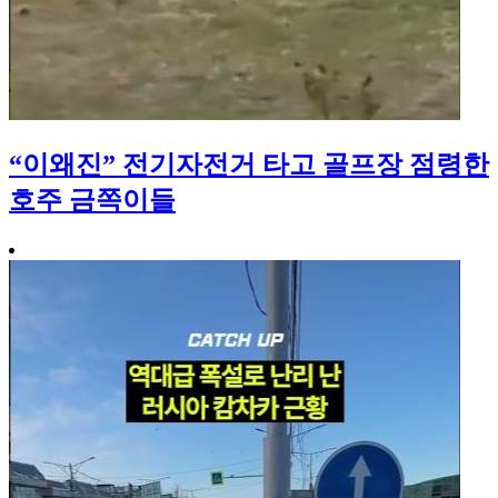
“이왜진” 전기자전거 타고 골프장 점령한
호주 금쪽이들