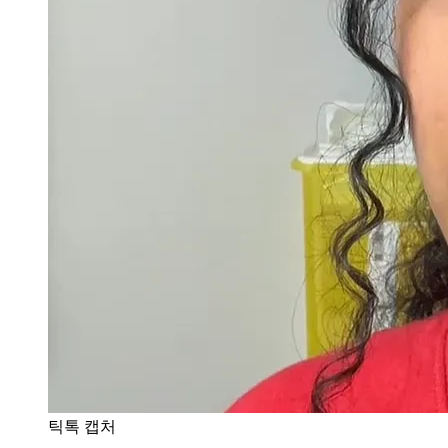
틱톡 캡처