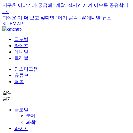
지구촌 이야기가 궁금해? 케찹! 실시간 세계 이슈를 공유합니
다!
귀여운 거 더 보고 싶다면? 여기 클릭 !
@애니멀 뉴스
SITEMAP
글로벌
라이프
애니멀
트래블
인스타그램
유튜브
틱톡
검색
닫기
글로벌
국제
과학
라이프