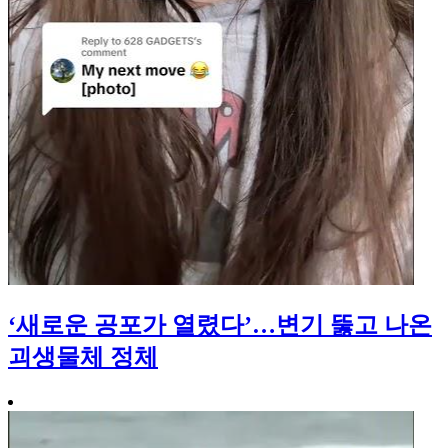
‘새로운 공포가 열렸다’…변기 뚫고 나온
괴생물체 정체