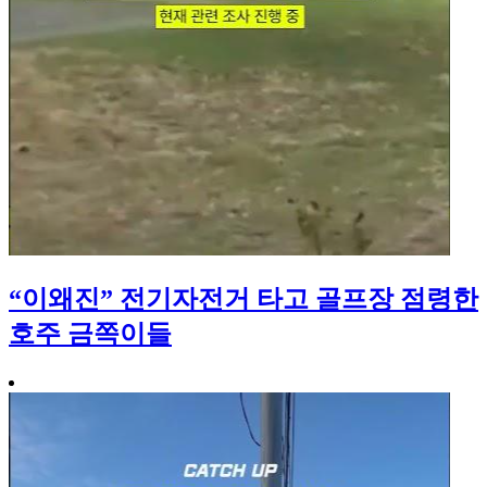
“이왜진” 전기자전거 타고 골프장 점령한
호주 금쪽이들