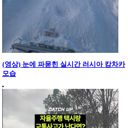
(영상) 눈에 파묻힌 실시간 러시아 캄차카
모습