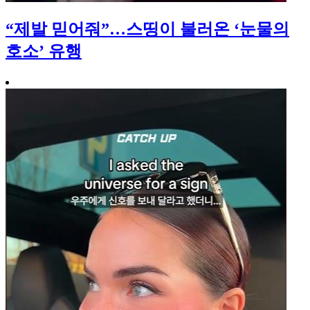
“제발 믿어줘”…스띵이 불러온 ‘눈물의
호소’ 유행