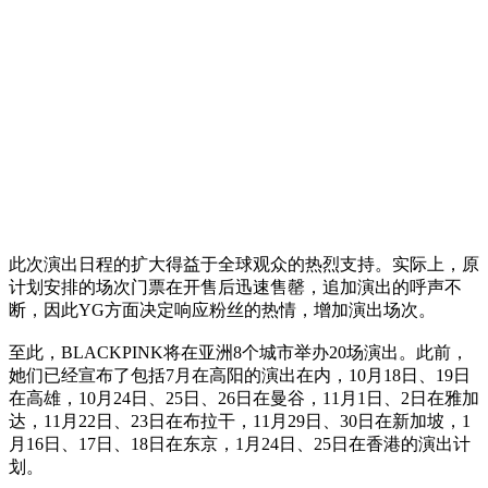
此次演出日程的扩大得益于全球观众的热烈支持。实际上，原
计划安排的场次门票在开售后迅速售罄，追加演出的呼声不
断，因此YG方面决定响应粉丝的热情，增加演出场次。
至此，BLACKPINK将在亚洲8个城市举办20场演出。此前，
她们已经宣布了包括7月在高阳的演出在内，10月18日、19日
在高雄，10月24日、25日、26日在曼谷，11月1日、2日在雅加
达，11月22日、23日在布拉干，11月29日、30日在新加坡，1
月16日、17日、18日在东京，1月24日、25日在香港的演出计
划。