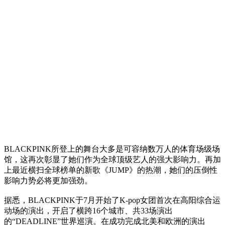
BLACKPINK所登上的舞台大多是可容纳数万人的体育场级场
馆，这再次彰显了她们作为全球顶级艺人的强大影响力。再加
上最近横扫全球榜单的新歌《JUMP》的热潮，她们的压倒性
影响力势必将更加强劲。
据悉，BLACKPINK于7月开始了K-pop女团首次在高阳综合运
动场的演出，开启了横跨16个城市、共33场演出
的“DEADLINE”世界巡演。在成功完成北美和欧洲的演出