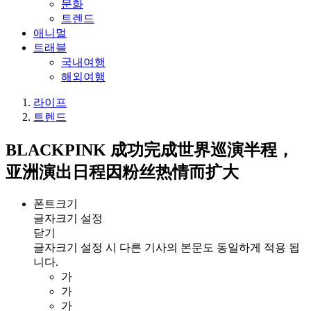
문화
트렌드
애니멀
트래블
국내여행
해외여행
라이프
트렌드
BLACKPINK 成功完成世界巡演半程，
亚洲演出日程因粉丝热情而扩大
폰트크기
글자크기 설정
닫기
글자크기 설정 시 다른 기사의 본문도 동일하게 적용 됩
니다.
가
가
가