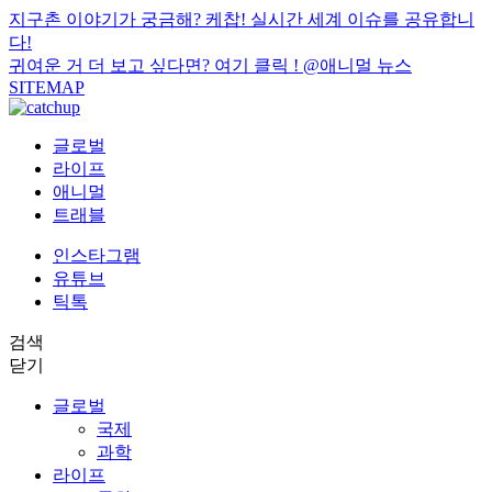
지구촌 이야기가 궁금해? 케찹! 실시간 세계 이슈를 공유합니
다!
귀여운 거 더 보고 싶다면? 여기 클릭 !
@애니멀 뉴스
SITEMAP
글로벌
라이프
애니멀
트래블
인스타그램
유튜브
틱톡
검색
닫기
글로벌
국제
과학
라이프