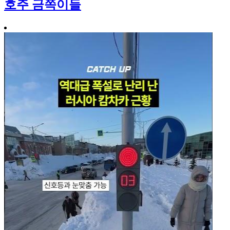
호주 금쪽이들