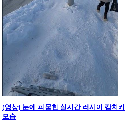
(영상) 눈에 파묻힌 실시간 러시아 캄차카
모습