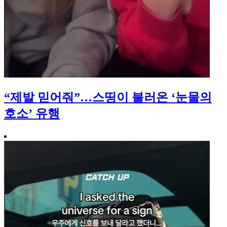
“제발 믿어줘”…스띵이 불러온 ‘눈물의
호소’ 유행