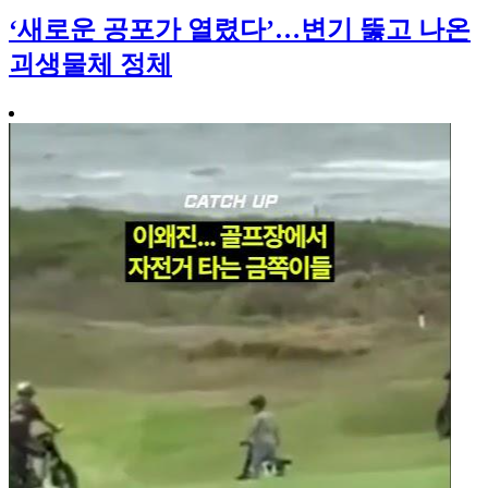
‘새로운 공포가 열렸다’…변기 뚫고 나온
괴생물체 정체