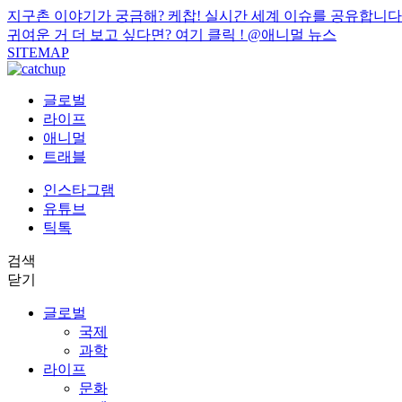
지구촌 이야기가 궁금해? 케찹! 실시간 세계 이슈를 공유합니다
귀여운 거 더 보고 싶다면? 여기 클릭 !
@애니멀 뉴스
SITEMAP
글로벌
라이프
애니멀
트래블
인스타그램
유튜브
틱톡
검색
닫기
글로벌
국제
과학
라이프
문화