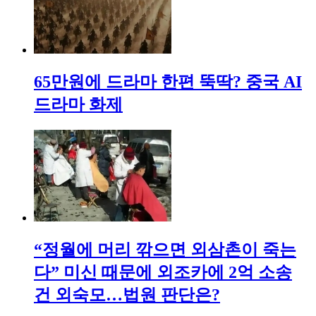
65만원에 드라마 한편 뚝딱? 중국 AI
드라마 화제
“정월에 머리 깎으면 외삼촌이 죽는
다” 미신 때문에 외조카에 2억 소송
건 외숙모…법원 판단은?