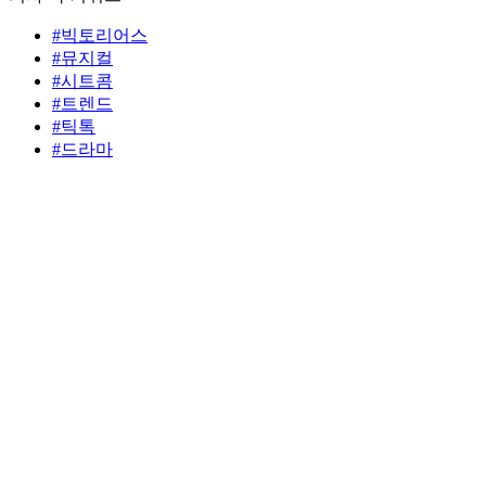
#빅토리어스
#뮤지컬
#시트콤
#트렌드
#틱톡
#드라마