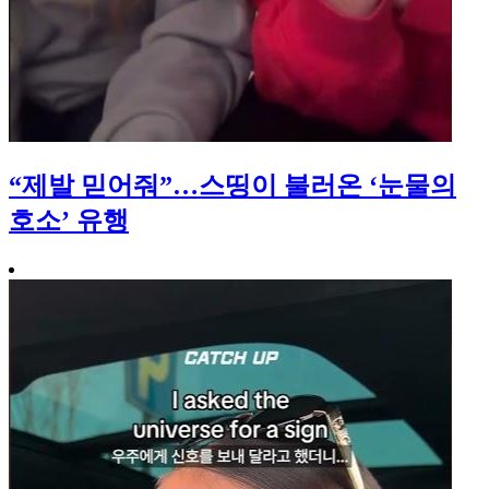
“제발 믿어줘”…스띵이 불러온 ‘눈물의
호소’ 유행