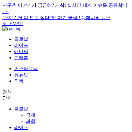
지구촌 이야기가 궁금해? 케찹! 실시간 세계 이슈를 공유합니
다!
귀여운 거 더 보고 싶다면? 여기 클릭 !
@애니멀 뉴스
SITEMAP
글로벌
라이프
애니멀
트래블
인스타그램
유튜브
틱톡
검색
닫기
글로벌
국제
과학
라이프