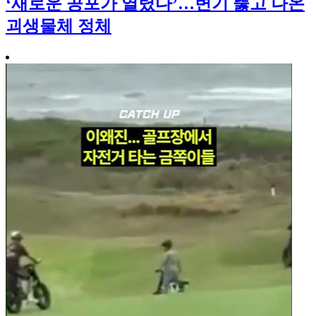
‘새로운 공포가 열렸다’…변기 뚫고 나온
괴생물체 정체