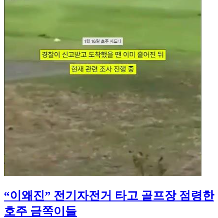
“이왜진” 전기자전거 타고 골프장 점령한
호주 금쪽이들