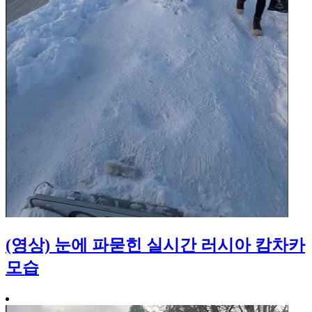
(영상) 눈에 파묻힌 실시간 러시아 캄차카
모습