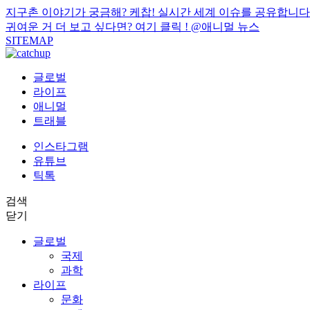
지구촌 이야기가 궁금해? 케찹! 실시간 세계 이슈를 공유합니다
귀여운 거 더 보고 싶다면? 여기 클릭 !
@애니멀 뉴스
SITEMAP
글로벌
라이프
애니멀
트래블
인스타그램
유튜브
틱톡
검색
닫기
글로벌
국제
과학
라이프
문화