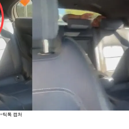
=틱톡 캡처