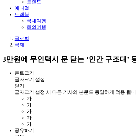
트렌드
애니멀
트래블
국내여행
해외여행
글로벌
국제
3만원에 무인택시 문 닫는 ‘인간 구조대’ 
폰트크기
글자크기 설정
닫기
글자크기 설정 시 다른 기사의 본문도 동일하게 적용 됩니
가
가
가
가
가
공유하기