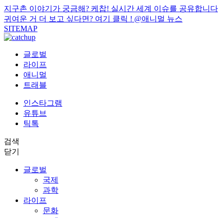
지구촌 이야기가 궁금해? 케찹! 실시간 세계 이슈를 공유합니다
귀여운 거 더 보고 싶다면? 여기 클릭 !
@애니멀 뉴스
SITEMAP
글로벌
라이프
애니멀
트래블
인스타그램
유튜브
틱톡
검색
닫기
글로벌
국제
과학
라이프
문화