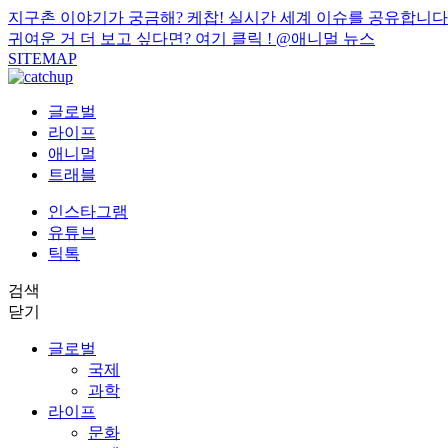
지구촌 이야기가 궁금해? 케찹! 실시간 세계 이슈를 공유합니다
귀여운 거 더 보고 싶다면? 여기 클릭 !
@애니멀 뉴스
SITEMAP
글로벌
라이프
애니멀
트래블
인스타그램
유튜브
틱톡
검색
닫기
글로벌
국제
과학
라이프
문화