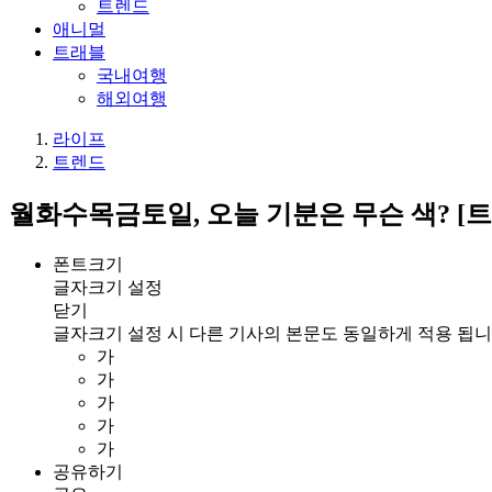
트렌드
애니멀
트래블
국내여행
해외여행
라이프
트렌드
월화수목금토일, 오늘 기분은 무슨 색? [트
폰트크기
글자크기 설정
닫기
글자크기 설정 시 다른 기사의 본문도 동일하게 적용 됩니
가
가
가
가
가
공유하기