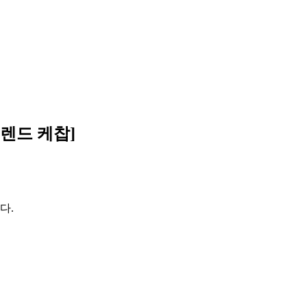
렌드 케찹]
다.