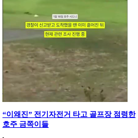
“이왜진” 전기자전거 타고 골프장 점령한
호주 금쪽이들