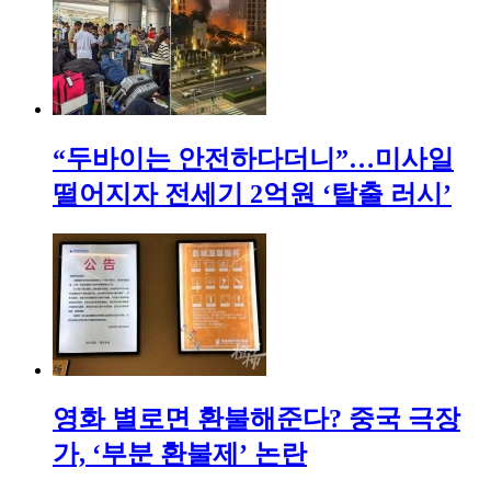
“두바이는 안전하다더니”…미사일
떨어지자 전세기 2억원 ‘탈출 러시’
영화 별로면 환불해준다? 중국 극장
가, ‘부분 환불제’ 논란