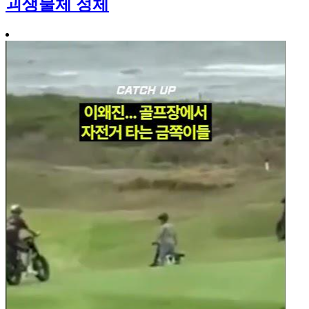
괴생물체 정체