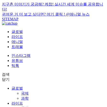
지구촌 이야기가 궁금해? 케찹! 실시간 세계 이슈를 공유합니
다!
귀여운 거 더 보고 싶다면? 여기 클릭 !
@애니멀 뉴스
SITEMAP
글로벌
라이프
애니멀
트래블
인스타그램
유튜브
틱톡
검색
닫기
글로벌
국제
과학
라이프