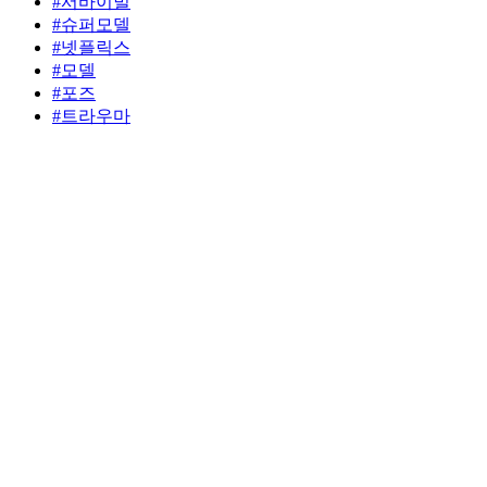
#서바이벌
#슈퍼모델
#넷플릭스
#모델
#포즈
#트라우마