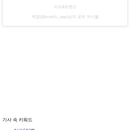
이슈&트렌드
케찹(@ccatch_upp)님의 공유 게시물
기사 속 키워드