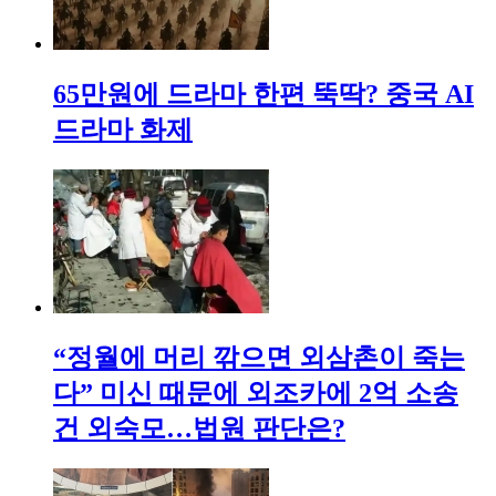
65만원에 드라마 한편 뚝딱? 중국 AI
드라마 화제
“정월에 머리 깎으면 외삼촌이 죽는
다” 미신 때문에 외조카에 2억 소송
건 외숙모…법원 판단은?