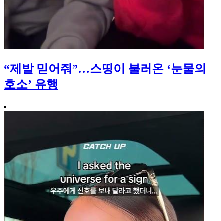
“제발 믿어줘”…스띵이 불러온 ‘눈물의
호소’ 유행