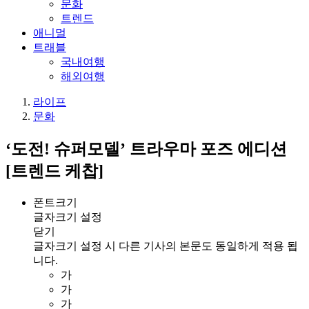
문화
트렌드
애니멀
트래블
국내여행
해외여행
라이프
문화
‘도전! 슈퍼모델’ 트라우마 포즈 에디션
[트렌드 케찹]
폰트크기
글자크기 설정
닫기
글자크기 설정 시 다른 기사의 본문도 동일하게 적용 됩
니다.
가
가
가