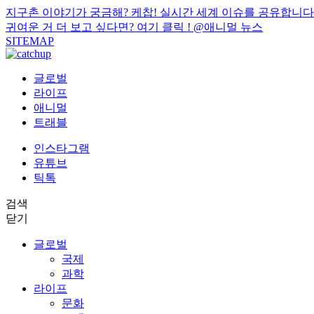
지구촌 이야기가 궁금해? 케찹! 실시간 세계 이슈를 공유합니다
귀여운 거 더 보고 싶다면? 여기 클릭 !
@애니멀 뉴스
SITEMAP
글로벌
라이프
애니멀
트래블
인스타그램
유튜브
틱톡
검색
닫기
글로벌
국제
과학
라이프
문화