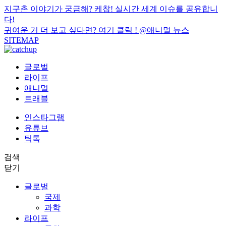
지구촌 이야기가 궁금해? 케찹! 실시간 세계 이슈를 공유합니
다!
귀여운 거 더 보고 싶다면? 여기 클릭 !
@애니멀 뉴스
SITEMAP
글로벌
라이프
애니멀
트래블
인스타그램
유튜브
틱톡
검색
닫기
글로벌
국제
과학
라이프