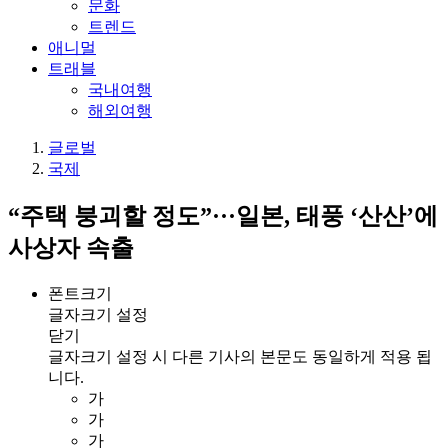
문화
트렌드
애니멀
트래블
국내여행
해외여행
글로벌
국제
“주택 붕괴할 정도”···일본, 태풍 ‘산산’에
사상자 속출
폰트크기
글자크기 설정
닫기
글자크기 설정 시 다른 기사의 본문도 동일하게 적용 됩
니다.
가
가
가