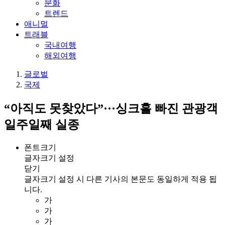
문화
트렌드
애니멀
트래블
국내여행
해외여행
글로벌
국제
“아직도 못찾았다”···싱크홀 빠진 관광객
일주일째 실종
폰트크기
글자크기 설정
닫기
글자크기 설정 시 다른 기사의 본문도 동일하게 적용 됩
니다.
가
가
가