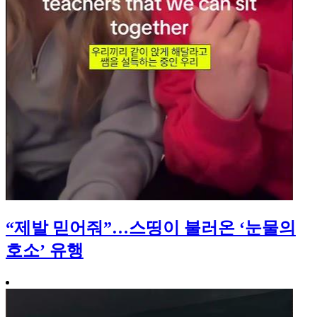
“제발 믿어줘”…스띵이 불러온 ‘눈물의
호소’ 유행