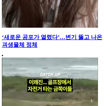
‘새로운 공포가 열렸다’…변기 뚫고 나온
괴생물체 정체