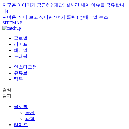
지구촌 이야기가 궁금해? 케찹! 실시간 세계 이슈를 공유합니
다!
귀여운 거 더 보고 싶다면? 여기 클릭 !
@애니멀 뉴스
SITEMAP
글로벌
라이프
애니멀
트래블
인스타그램
유튜브
틱톡
검색
닫기
글로벌
국제
과학
라이프