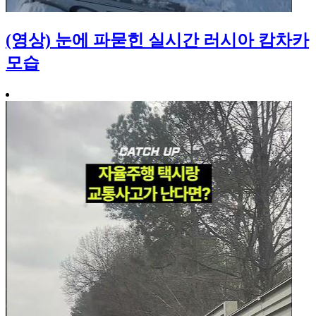
(영상) 눈에 파묻힌 실시간 러시아 캄차카
모습