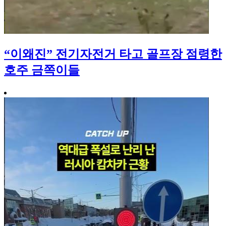
“이왜진” 전기자전거 타고 골프장 점령한
호주 금쪽이들