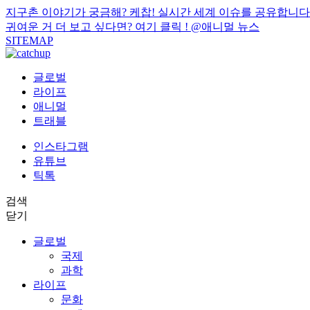
지구촌 이야기가 궁금해? 케찹! 실시간 세계 이슈를 공유합니다
귀여운 거 더 보고 싶다면? 여기 클릭 !
@애니멀 뉴스
SITEMAP
글로벌
라이프
애니멀
트래블
인스타그램
유튜브
틱톡
검색
닫기
글로벌
국제
과학
라이프
문화