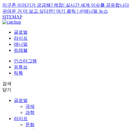
지구촌 이야기가 궁금해? 케찹! 실시간 세계 이슈를 공유합니다
귀여운 거 더 보고 싶다면? 여기 클릭 !
@애니멀 뉴스
SITEMAP
글로벌
라이프
애니멀
트래블
인스타그램
유튜브
틱톡
검색
닫기
글로벌
국제
과학
라이프
문화