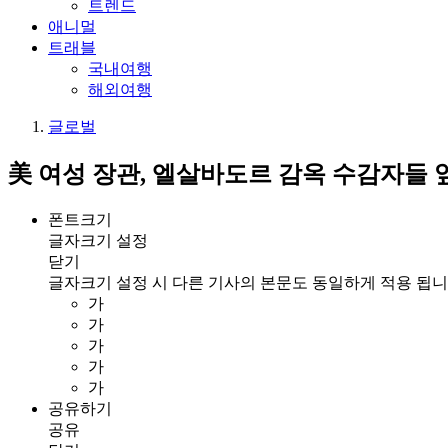
트렌드
애니멀
트래블
국내여행
해외여행
글로벌
美 여성 장관, 엘살바도르 감옥 수감자들 
폰트크기
글자크기 설정
닫기
글자크기 설정 시 다른 기사의 본문도 동일하게 적용 됩니
가
가
가
가
가
공유하기
공유