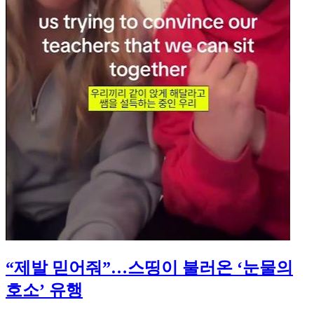
“제발 믿어줘”…스띵이 불러온 ‘눈물의
호소’ 유행