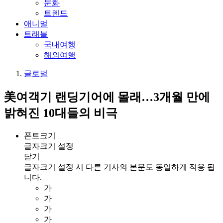
문화
트렌드
애니멀
트래블
국내여행
해외여행
글로벌
美여객기 랜딩기어에 몰래…3개월 만에
밝혀진 10대들의 비극
폰트크기
글자크기 설정
닫기
글자크기 설정 시 다른 기사의 본문도 동일하게 적용 됩
니다.
가
가
가
가