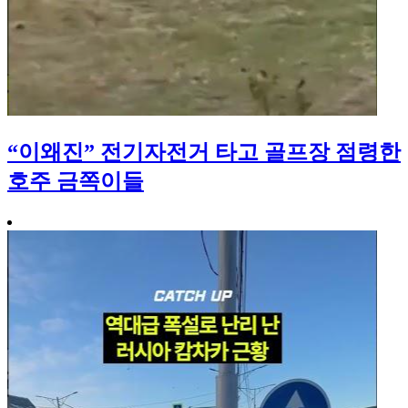
“이왜진” 전기자전거 타고 골프장 점령한
호주 금쪽이들