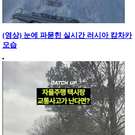
(영상) 눈에 파묻힌 실시간 러시아 캄차카
모습