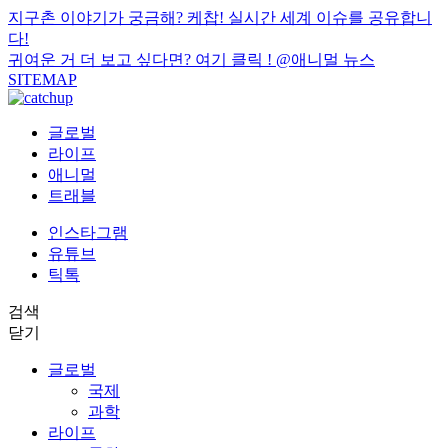
지구촌 이야기가 궁금해? 케찹! 실시간 세계 이슈를 공유합니
다!
귀여운 거 더 보고 싶다면? 여기 클릭 !
@애니멀 뉴스
SITEMAP
글로벌
라이프
애니멀
트래블
인스타그램
유튜브
틱톡
검색
닫기
글로벌
국제
과학
라이프