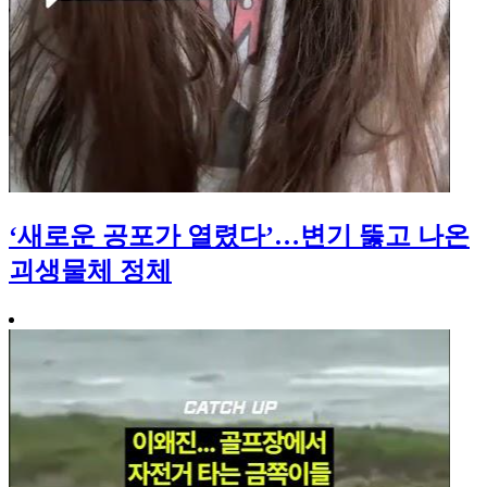
‘새로운 공포가 열렸다’…변기 뚫고 나온
괴생물체 정체