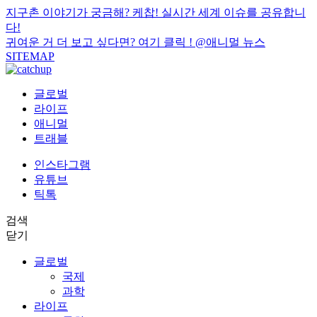
지구촌 이야기가 궁금해? 케찹! 실시간 세계 이슈를 공유합니
다!
귀여운 거 더 보고 싶다면? 여기 클릭 !
@애니멀 뉴스
SITEMAP
글로벌
라이프
애니멀
트래블
인스타그램
유튜브
틱톡
검색
닫기
글로벌
국제
과학
라이프