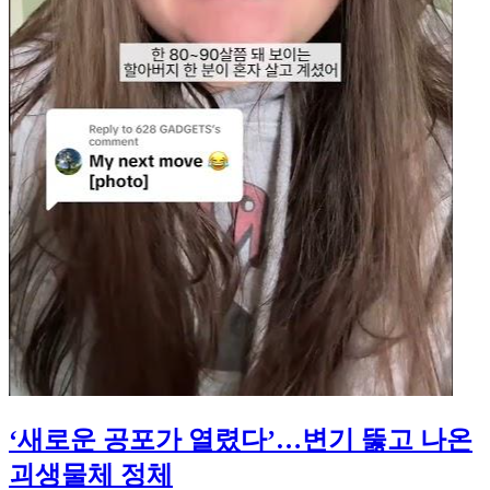
‘새로운 공포가 열렸다’…변기 뚫고 나온
괴생물체 정체