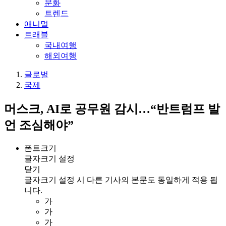
문화
트렌드
애니멀
트래블
국내여행
해외여행
글로벌
국제
머스크, AI로 공무원 감시…“반트럼프 발
언 조심해야”
폰트크기
글자크기 설정
닫기
글자크기 설정 시 다른 기사의 본문도 동일하게 적용 됩
니다.
가
가
가