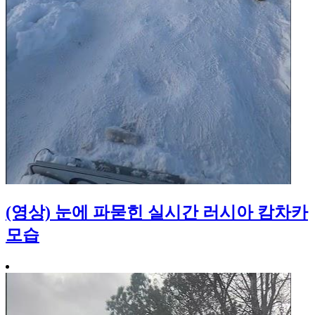
(영상) 눈에 파묻힌 실시간 러시아 캄차카
모습