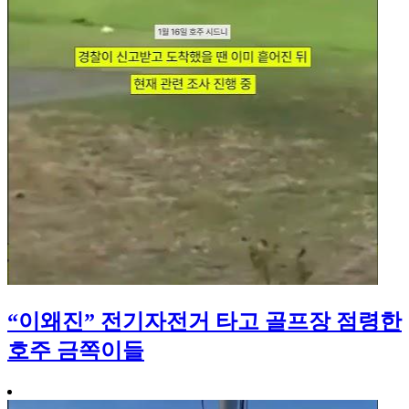
“이왜진” 전기자전거 타고 골프장 점령한
호주 금쪽이들