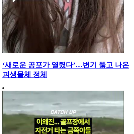
‘새로운 공포가 열렸다’…변기 뚫고 나온
괴생물체 정체