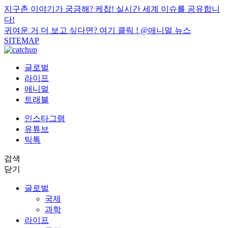
지구촌 이야기가 궁금해? 케찹! 실시간 세계 이슈를 공유합니
다!
귀여운 거 더 보고 싶다면? 여기 클릭 !
@애니멀 뉴스
SITEMAP
글로벌
라이프
애니멀
트래블
인스타그램
유튜브
틱톡
검색
닫기
글로벌
국제
과학
라이프