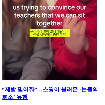
“제발 믿어줘”…스띵이 불러온 ‘눈물의
호소’ 유행