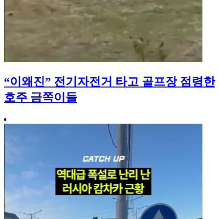
“이왜진” 전기자전거 타고 골프장 점령한
호주 금쪽이들