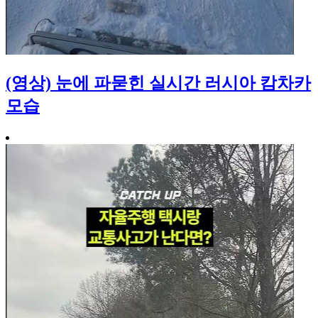
(영상) 눈에 파묻힌 실시간 러시아 캄차카
모습