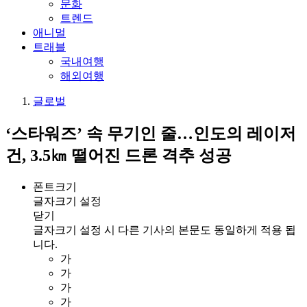
문화
트렌드
애니멀
트래블
국내여행
해외여행
글로벌
‘스타워즈’ 속 무기인 줄…인도의 레이저
건, 3.5㎞ 떨어진 드론 격추 성공
폰트크기
글자크기 설정
닫기
글자크기 설정 시 다른 기사의 본문도 동일하게 적용 됩
니다.
가
가
가
가