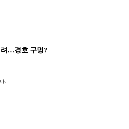
털려…경호 구멍?
다.