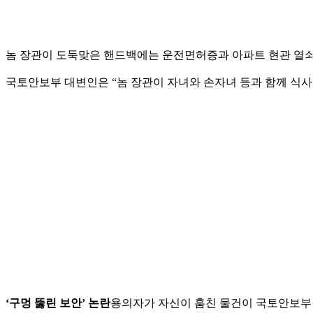
놈 장관이 도둑맞은 핸드백에는 운전면허증과 아파트 현관 열쇠, 여권
국토안보부 대변인은 “놈 장관이 자녀와 손자녀 등과 함께 식사
‘구멍 뚫린 보안’ 논란
용의자가 자신이 훔친 물건이 국토안보부