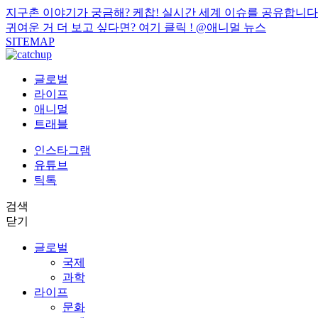
지구촌 이야기가 궁금해? 케찹! 실시간 세계 이슈를 공유합니다
귀여운 거 더 보고 싶다면? 여기 클릭 !
@애니멀 뉴스
SITEMAP
글로벌
라이프
애니멀
트래블
인스타그램
유튜브
틱톡
검색
닫기
글로벌
국제
과학
라이프
문화