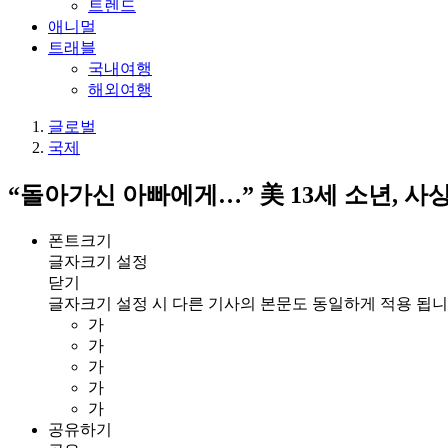
트렌드
애니멀
트래블
국내여행
해외여행
글로벌
국제
“돌아가신 아빠에게…” 美 13세 소년, 사
폰트크기
글자크기 설정
닫기
글자크기 설정 시 다른 기사의 본문도 동일하게 적용 됩니
가
가
가
가
가
공유하기