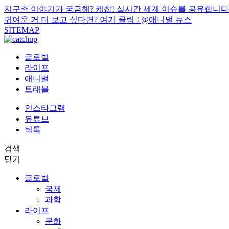
지구촌 이야기가 궁금해? 케찹! 실시간 세계 이슈를 공유합니다
귀여운 거 더 보고 싶다면? 여기 클릭 !
@애니멀 뉴스
SITEMAP
글로벌
라이프
애니멀
트래블
인스타그램
유튜브
틱톡
검색
닫기
글로벌
국제
과학
라이프
문화