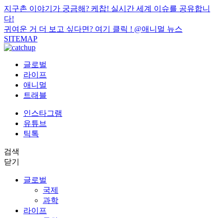
지구촌 이야기가 궁금해? 케찹! 실시간 세계 이슈를 공유합니
다!
귀여운 거 더 보고 싶다면? 여기 클릭 !
@애니멀 뉴스
SITEMAP
글로벌
라이프
애니멀
트래블
인스타그램
유튜브
틱톡
검색
닫기
글로벌
국제
과학
라이프