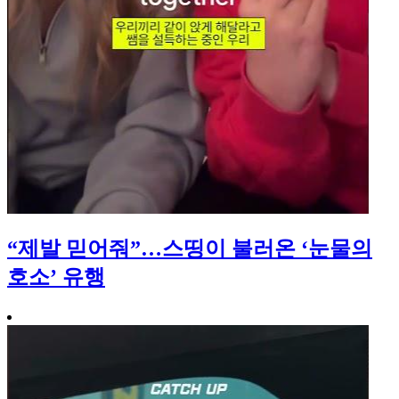
“제발 믿어줘”…스띵이 불러온 ‘눈물의
호소’ 유행