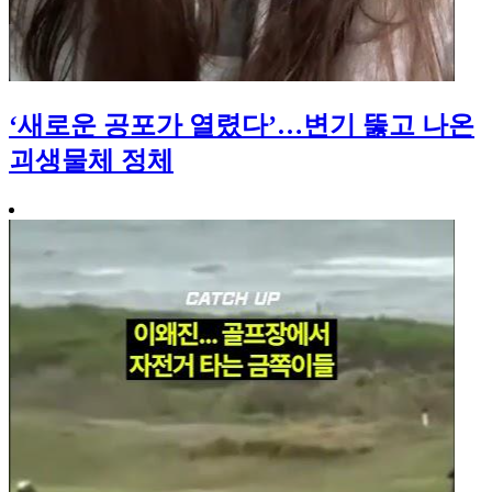
‘새로운 공포가 열렸다’…변기 뚫고 나온
괴생물체 정체