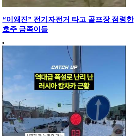
“이왜진” 전기자전거 타고 골프장 점령한
호주 금쪽이들