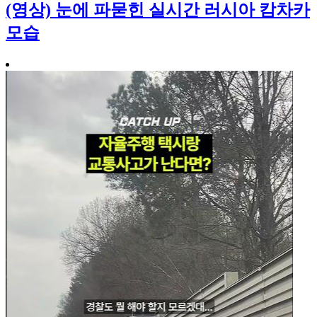
(영상) 눈에 파묻힌 실시간 러시아 캄차카
모습