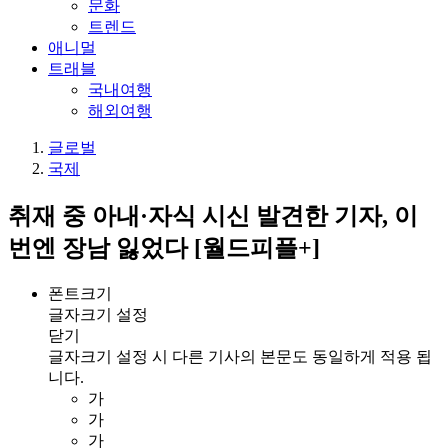
문화
트렌드
애니멀
트래블
국내여행
해외여행
글로벌
국제
취재 중 아내·자식 시신 발견한 기자, 이
번엔 장남 잃었다 [월드피플+]
폰트크기
글자크기 설정
닫기
글자크기 설정 시 다른 기사의 본문도 동일하게 적용 됩
니다.
가
가
가