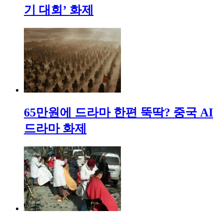
기 대회’ 화제
65만원에 드라마 한편 뚝딱? 중국 AI
드라마 화제