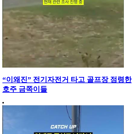
“이왜진” 전기자전거 타고 골프장 점령한
호주 금쪽이들