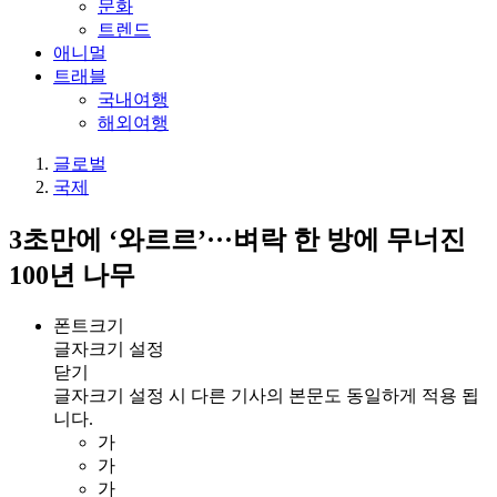
문화
트렌드
애니멀
트래블
국내여행
해외여행
글로벌
국제
3초만에 ‘와르르’···벼락 한 방에 무너진
100년 나무
폰트크기
글자크기 설정
닫기
글자크기 설정 시 다른 기사의 본문도 동일하게 적용 됩
니다.
가
가
가