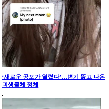
‘새로운 공포가 열렸다’…변기 뚫고 나온
괴생물체 정체