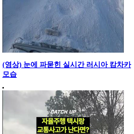
(영상) 눈에 파묻힌 실시간 러시아 캄차카
모습