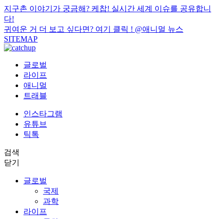
지구촌 이야기가 궁금해? 케찹! 실시간 세계 이슈를 공유합니
다!
귀여운 거 더 보고 싶다면? 여기 클릭 !
@애니멀 뉴스
SITEMAP
글로벌
라이프
애니멀
트래블
인스타그램
유튜브
틱톡
검색
닫기
글로벌
국제
과학
라이프