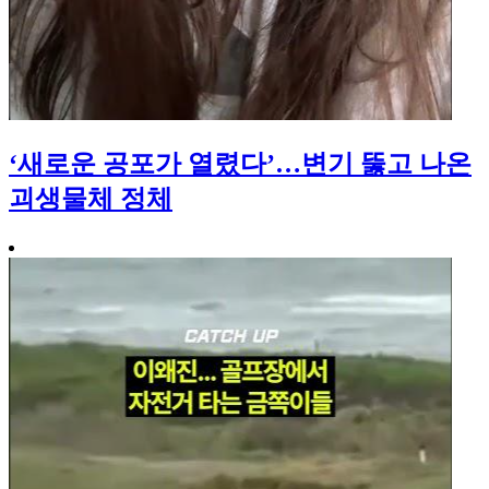
‘새로운 공포가 열렸다’…변기 뚫고 나온
괴생물체 정체