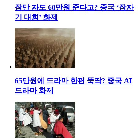
잠만 자도 60만원 준다고? 중국 ‘잠자
기 대회’ 화제
65만원에 드라마 한편 뚝딱? 중국 AI
드라마 화제