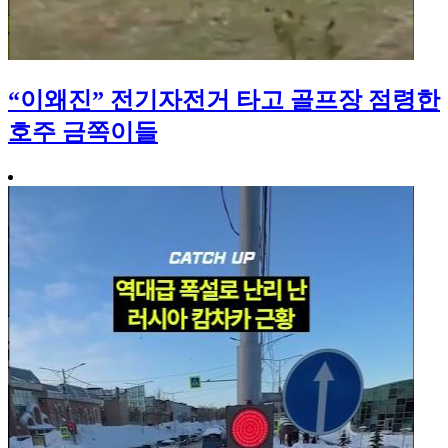
“이왜진” 전기자전거 타고 골프장 점령한
호주 금쪽이들