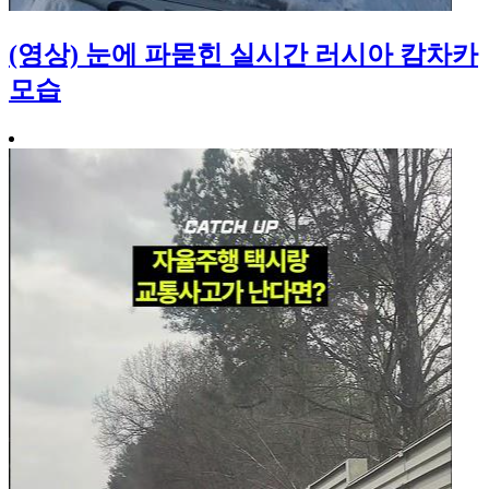
(영상) 눈에 파묻힌 실시간 러시아 캄차카
모습