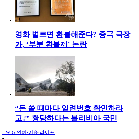
영화 별로면 환불해준다? 중국 극장
가, ‘부분 환불제’ 논란
“돈 쓸 때마다 일련번호 확인하라
고?” 황당하다는 볼리비아 국민
TWIG
연예·이슈·라이프