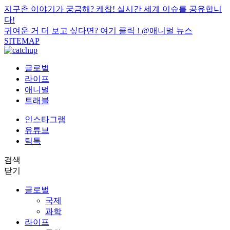
지구촌 이야기가 궁금해? 케찹! 실시간 세계 이슈를 공유합니
다!
귀여운 거 더 보고 싶다면? 여기 클릭 !
@애니멀 뉴스
SITEMAP
글로벌
라이프
애니멀
트래블
인스타그램
유튜브
틱톡
검색
닫기
글로벌
국제
과학
라이프