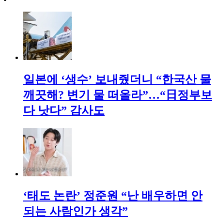
일본에 ‘생수’ 보내줬더니 “한국산 물
깨끗해? 변기 물 떠올라”…“日정부보
다 낫다” 감사도
‘태도 논란’ 정준원 “난 배우하면 안
되는 사람인가 생각”