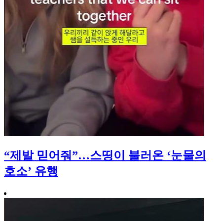
“제발 믿어줘”…스띵이 불러온 ‘눈물의
호소’ 유행