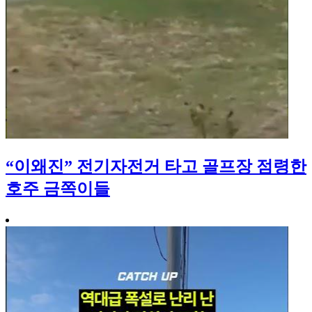
“이왜진” 전기자전거 타고 골프장 점령한
호주 금쪽이들