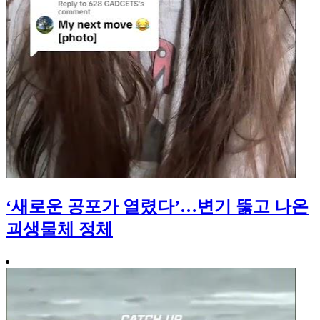
‘새로운 공포가 열렸다’…변기 뚫고 나온
괴생물체 정체