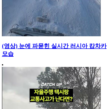
(영상) 눈에 파묻힌 실시간 러시아 캄차카
모습