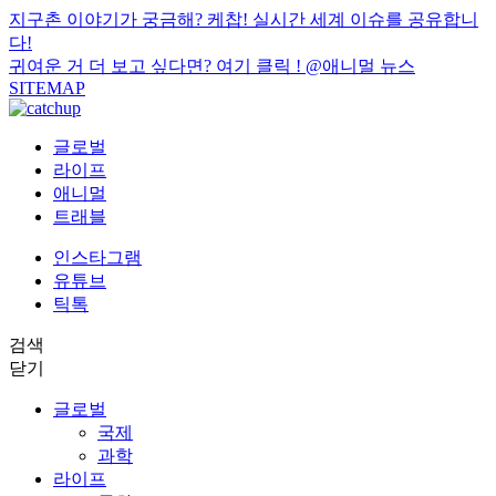
지구촌 이야기가 궁금해? 케찹! 실시간 세계 이슈를 공유합니
다!
귀여운 거 더 보고 싶다면? 여기 클릭 !
@애니멀 뉴스
SITEMAP
글로벌
라이프
애니멀
트래블
인스타그램
유튜브
틱톡
검색
닫기
글로벌
국제
과학
라이프