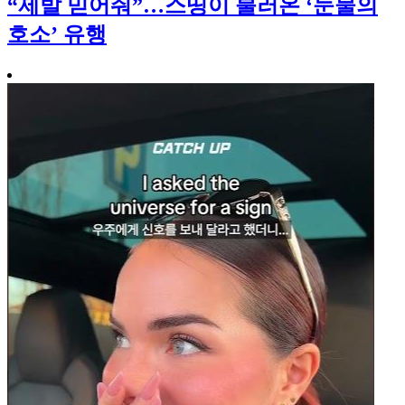
“제발 믿어줘”…스띵이 불러온 ‘눈물의
호소’ 유행